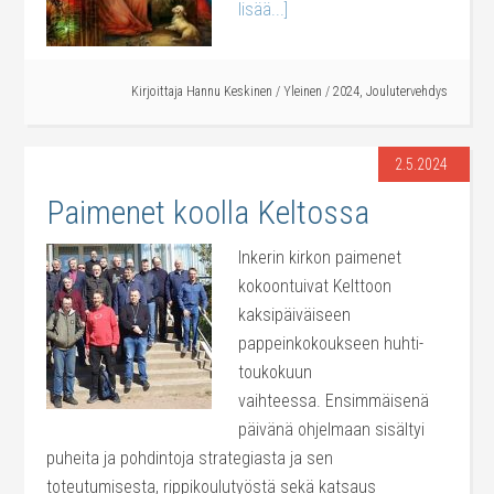
lisää...]
Kirjoittaja
Hannu Keskinen
/
Yleinen
/
2024
,
Joulutervehdys
2.5.2024
Paimenet koolla Keltossa
Inkerin kirkon paimenet
kokoontuivat Kelttoon
kaksipäiväiseen
pappeinkokoukseen huhti-
toukokuun
vaihteessa. Ensimmäisenä
päivänä ohjelmaan sisältyi
puheita ja pohdintoja strategiasta ja sen
toteutumisesta, rippikoulutyöstä sekä katsaus