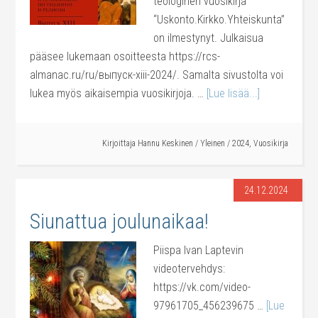
teologinen vuosikirja
“Uskonto.Kirkko.Yhteiskunta”
on ilmestynyt. Julkaisua
pääsee lukemaan osoitteesta https://rcs-
almanac.ru/ru/выпуск-xiii-2024/. Samalta sivustolta voi
lukea myös aikaisempia vuosikirjoja. …
[Lue lisää...]
Kirjoittaja
Hannu Keskinen
/
Yleinen
/
2024
,
Vuosikirja
24.12.2024
Siunattua joulunaikaa!
Piispa Ivan Laptevin
videotervehdys:
https://vk.com/video-
97961705_456239675 …
[Lue