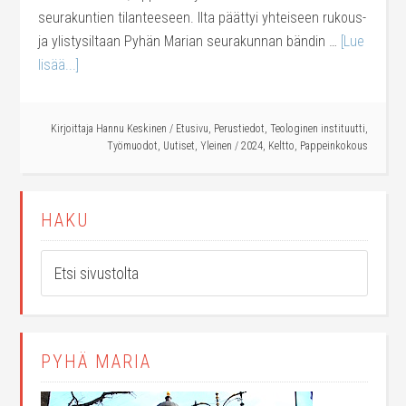
seurakuntien tilanteeseen. Ilta päättyi yhteiseen rukous-
ja ylistysiltaan Pyhän Marian seurakunnan bändin …
[Lue
lisää...]
Kirjoittaja
Hannu Keskinen
/
Etusivu
,
Perustiedot
,
Teologinen instituutti
,
Työmuodot
,
Uutiset
,
Yleinen
/
2024
,
Keltto
,
Pappeinkokous
HAKU
PYHÄ MARIA