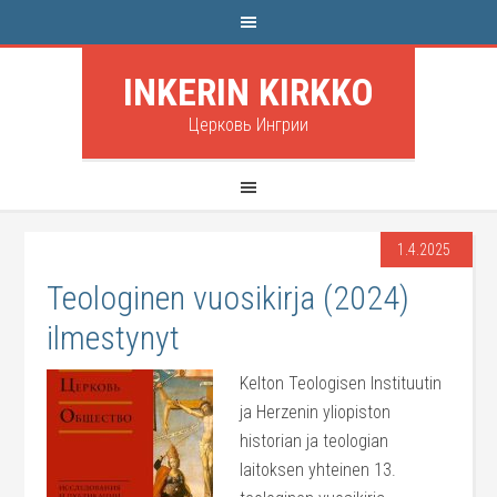
INKERIN KIRKKO
Церковь Ингрии
1.4.2025
Teologinen vuosikirja (2024)
ilmestynyt
Kelton Teologisen Instituutin
ja Herzenin yliopiston
historian ja teologian
laitoksen yhteinen 13.