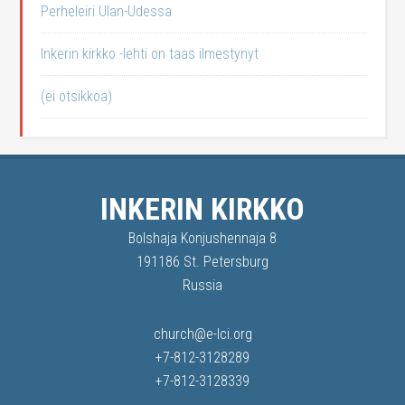
Perheleiri Ulan-Udessa
Inkerin kirkko -lehti on taas ilmestynyt
(ei otsikkoa)
INKERIN KIRKKO
Bolshaja Konjushennaja 8
191186 St. Petersburg
Russia
church@e-lci.org
+7-812-3128289
+7-812-3128339