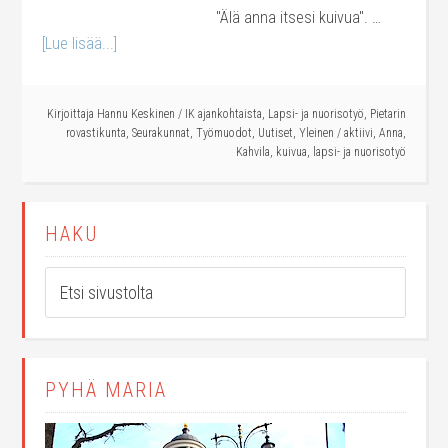
"Älä anna itsesi kuivua". …
[Lue lisää...]
Kirjoittaja
Hannu Keskinen
/
IK ajankohtaista
,
Lapsi- ja nuorisotyö
,
Pietarin
rovastikunta
,
Seurakunnat
,
Työmuodot
,
Uutiset
,
Yleinen
/
aktiivi
,
Anna
,
Kahvila
,
kuivua
,
lapsi- ja nuorisotyö
HAKU
PYHÄ MARIA