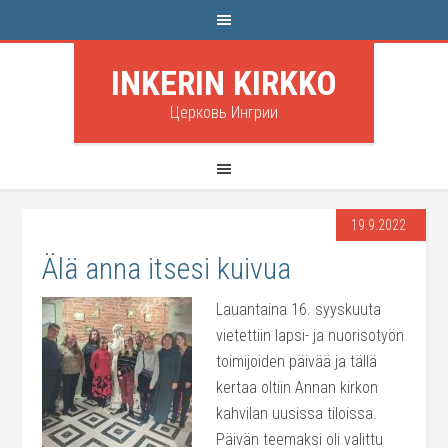
INKERIN KIRKKO
Церковь Ингрии
19.9.2022
Älä anna itsesi kuivua
Lauantaina 16. syyskuuta
vietettiin lapsi- ja nuorisotyön
toimijoiden päivää ja tällä
kertaa oltiin Annan kirkon
kahvilan uusissa tiloissa.
Päivän teemaksi oli valittu