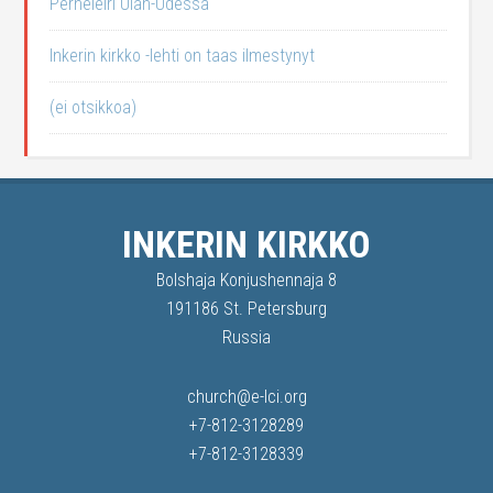
Perheleiri Ulan-Udessa
Inkerin kirkko -lehti on taas ilmestynyt
(ei otsikkoa)
INKERIN KIRKKO
Bolshaja Konjushennaja 8
191186 St. Petersburg
Russia
church@e-lci.org
+7-812-3128289
+7-812-3128339