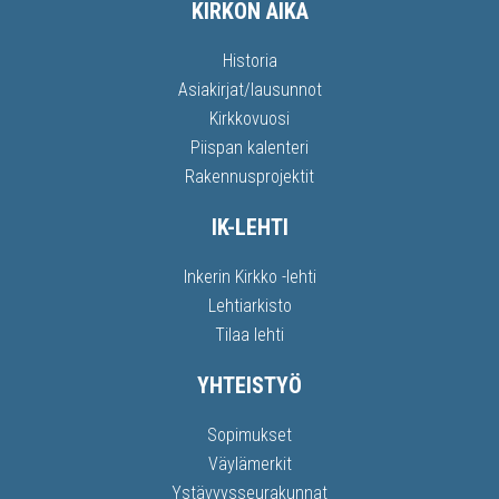
KIRKON AIKA
Historia
Asiakirjat/lausunnot
Kirkkovuosi
Piispan kalenteri
Rakennusprojektit
IK-LEHTI
Inkerin Kirkko -lehti
Lehtiarkisto
Tilaa lehti
YHTEISTYÖ
Sopimukset
Väylämerkit
Ystävyysseurakunnat