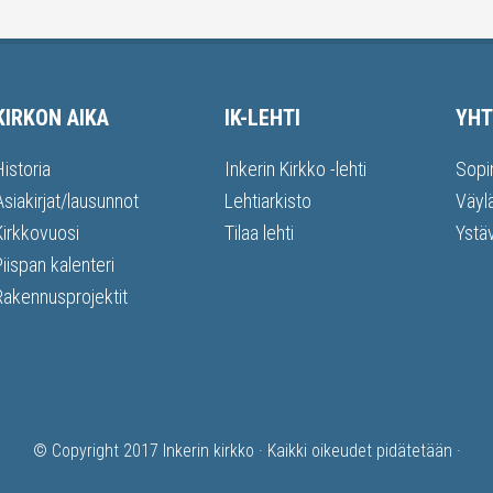
KIRKON AIKA
IK-LEHTI
YHT
Historia
Inkerin Kirkko -lehti
Sopi
Asiakirjat/lausunnot
Lehtiarkisto
Väyl
Kirkkovuosi
Tilaa lehti
Ystä
Piispan kalenteri
Rakennusprojektit
© Copyright 2017
Inkerin kirkko
· Kaikki oikeudet pidätetään ·