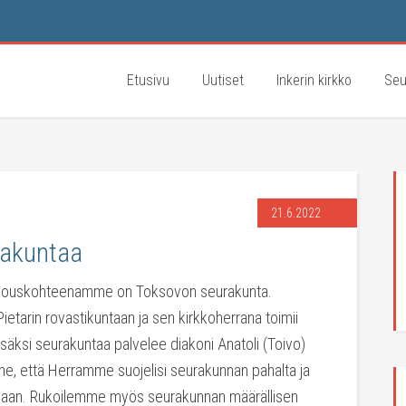
Etusivu
Uutiset
Inkerin kirkko
Seu
21.6.2022
rakuntaa
ukouskohteenamme on Toksovon seurakunta.
ietarin rovastikuntaan ja sen kirkkoherrana toimii
säksi seurakuntaa palvelee diakoni Anatoli (Toivo)
e, että Herramme suojelisi seurakunnan pahalta ja
allaan. Rukoilemme myös seurakunnan määrällisen