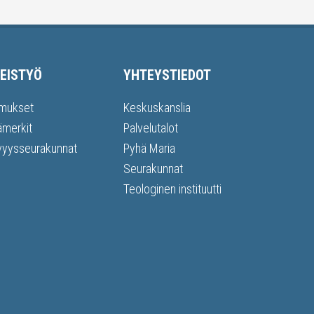
EISTYÖ
YHTEYSTIEDOT
mukset
Keskuskanslia
ämerkit
Palvelutalot
vyysseurakunnat
Pyhä Maria
Seurakunnat
Teologinen instituutti