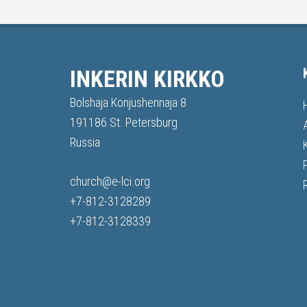
INKERIN KIRKKO
Bolshaja Konjushennaja 8
191186 St. Petersburg
Russia
church@e-lci.org
+7-812-3128289
+7-812-3128339