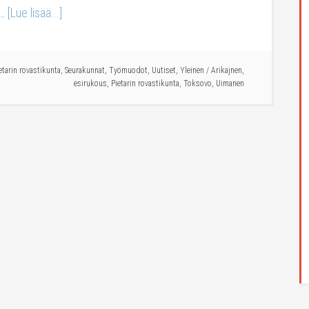
 …
[Lue lisää...]
etarin rovastikunta
,
Seurakunnat
,
Työmuodot
,
Uutiset
,
Yleinen
/
Arikajnen
,
esirukous
,
Pietarin rovastikunta
,
Toksovo
,
Uimanen