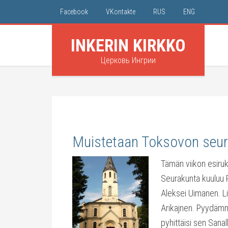
Facebook
VKontakte
RUS
ENG
INKERIN KIRKKO
Церковь Ингрии
Muistetaan Toksovon seu
Tämän viikon esir
Seurakunta kuuluu P
Aleksei Uimanen. Li
Arikajnen. Pyydämm
pyhittäisi sen San