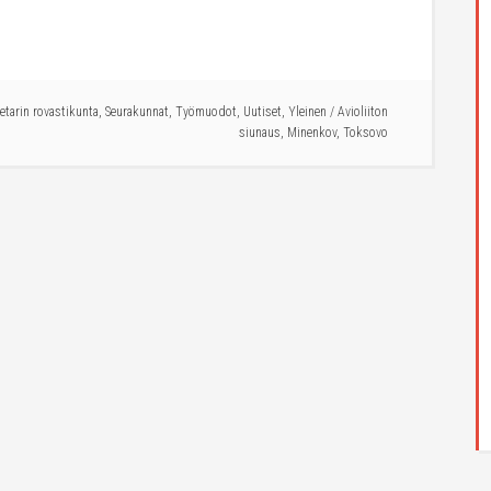
ietarin rovastikunta
,
Seurakunnat
,
Työmuodot
,
Uutiset
,
Yleinen
/
Avioliiton
siunaus
,
Minenkov
,
Toksovo