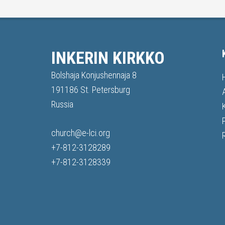
INKERIN KIRKKO
Bolshaja Konjushennaja 8
191186 St. Petersburg
Russia
church@e-lci.org
+7-812-3128289
+7-812-3128339