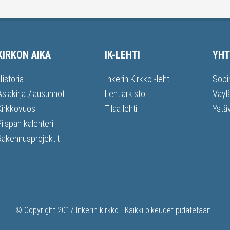
KIRKON AIKA
IK-LEHTI
YHT
Historia
Inkerin Kirkko -lehti
Sopi
Asiakirjat/lausunnot
Lehtiarkisto
Väyl
Kirkkovuosi
Tilaa lehti
Ystä
Piispan kalenteri
Rakennusprojektit
© Copyright 2017
Inkerin kirkko
· Kaikki oikeudet pidätetään ·