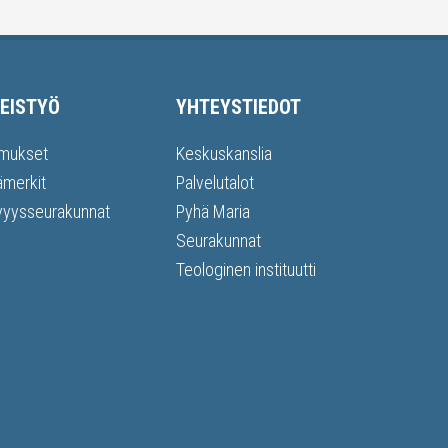
EISTYÖ
YHTEYSTIEDOT
mukset
Keskuskanslia
ämerkit
Palvelutalot
vyysseurakunnat
Pyhä Maria
Seurakunnat
Teologinen instituutti