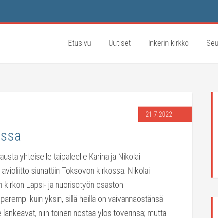
Etusivu
Uutiset
Inkerin kirkko
Seu
21.7.2022
ossa
austa yhteiselle taipaleelle Karina ja Nikolai
 avioliitto siunattiin Toksovon kirkossa. Nikolai
 kirkon Lapsi- ja nuorisotyön osaston
parempi kuin yksin, sillä heillä on vaivannäöstänsä
 lankeavat, niin toinen nostaa ylös toverinsa; mutta