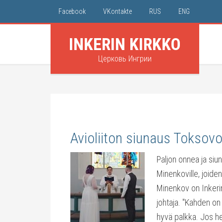
Facebook
VKontakte
RUS
ENG
INKERIN KIRKKO
Церковь Ингрии
Avioliiton siunaus Toksov
Paljon onnea ja siun
Minenkoville, joiden
Minenkov on Inkerin
johtaja. "Kahden on 
hyvä palkka. Jos he