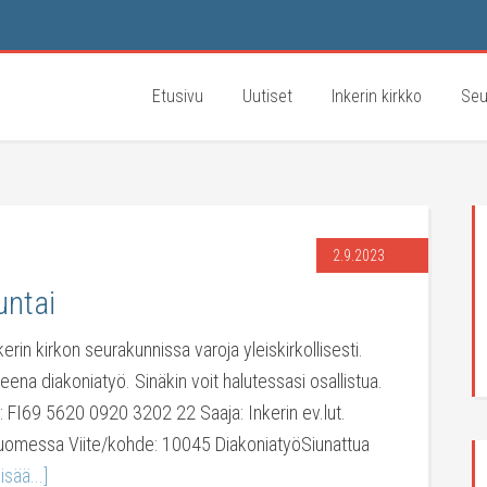
Etusivu
Uutiset
Inkerin kirkko
Seu
2.9.2023
untai
rin kirkon seurakunnissa varoja yleiskirkollisesti.
eena diakoniatyö. Sinäkin voit halutessasi osallistua.
ro: FI69 5620 0920 3202 22 Saaja: Inkerin ev.lut.
uomessa Viite/kohde: 10045 DiakoniatyöSiunattua
isää...]