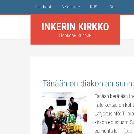
Facebook
VKontakte
RUS
ENG
INKERIN KIRKKO
Церковь Ингрии
Tänään on diakonian sunn
Tänään kerätään Inke
Tällä kertaa on koht
Lahjoitusinfo: Tilin
kirkon edustusto S
sunnuntaita! …
[Lue l