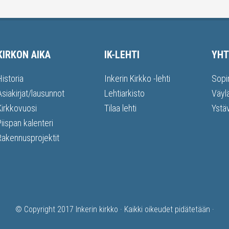
KIRKON AIKA
IK-LEHTI
YHT
Historia
Inkerin Kirkko -lehti
Sopi
Asiakirjat/lausunnot
Lehtiarkisto
Väyl
Kirkkovuosi
Tilaa lehti
Ystä
Piispan kalenteri
Rakennusprojektit
© Copyright 2017
Inkerin kirkko
· Kaikki oikeudet pidätetään ·