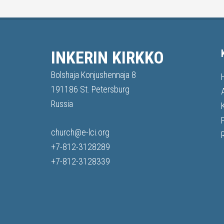
INKERIN KIRKKO
Bolshaja Konjushennaja 8
191186 St. Petersburg
Russia
church@e-lci.org
+7-812-3128289
+7-812-3128339