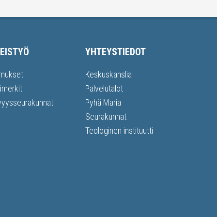
EISTYÖ
YHTEYSTIEDOT
mukset
Keskuskanslia
ämerkit
Palvelutalot
vyysseurakunnat
Pyhä Maria
Seurakunnat
Teologinen instituutti