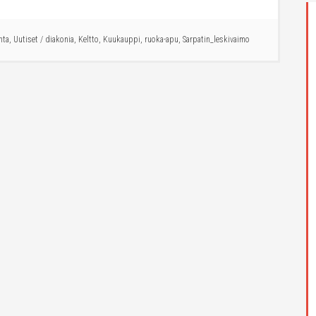
nta
,
Uutiset
/
diakonia
,
Keltto
,
Kuukauppi
,
ruoka-apu
,
Sarpatin_leskivaimo