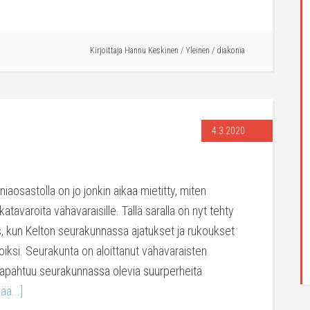
Kirjoittaja
Hannu Keskinen
/
Yleinen
/
diakonia
4.3.2020
niaosastolla on jo jonkin aikaa mietitty, miten
katavaroita vähävaraisille. Tällä saralla on nyt tehty
 kun Kelton seurakunnassa ajatukset ja rukoukset
iksi. Seurakunta on aloittanut vähävaraisten
tapahtuu seurakunnassa olevia suurperheitä
ää...]