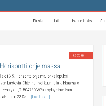
Etusivu
Uutiset
Inkerin kirkko
Seu
2.6.2020
 Horisontti-ohjelmassa
a oli 3.5. Horisontti-ohjelma, jonka lopuksi
 Ivan Laptevia. Ohjelman voi kuunnella klikkaamalla
://areena.yle.fi/1-50475036?autoplay=true Ivan
u alku noin 33:05. …
[Lue lisää...]