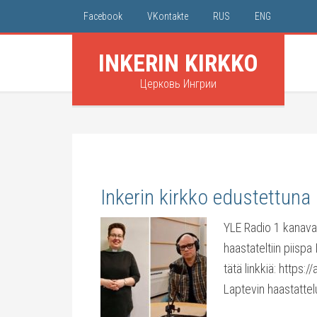
Facebook
VKontakte
RUS
ENG
INKERIN KIRKKO
Церковь Ингрии
Inkerin kirkko edustettuna
YLE Radio 1 kanavall
haastateltiin piispa
tätä linkkiä: https
Laptevin haastattel