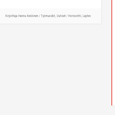
Kirjoittaja
Hannu Keskinen
/
Työmuodot
,
Uutiset
/
Horisontti
,
Laptev