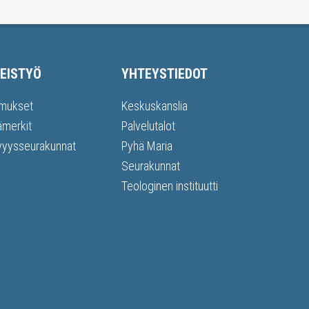
EISTYÖ
YHTEYSTIEDOT
mukset
Keskuskanslia
ämerkit
Palvelutalot
vyysseurakunnat
Pyhä Maria
Seurakunnat
Teologinen instituutti