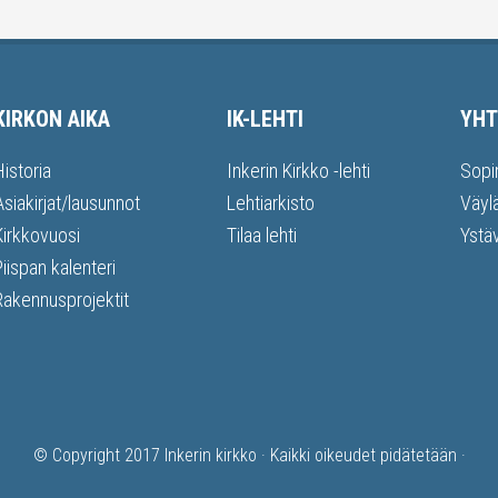
KIRKON AIKA
IK-LEHTI
YHT
Historia
Inkerin Kirkko -lehti
Sopi
Asiakirjat/lausunnot
Lehtiarkisto
Väyl
Kirkkovuosi
Tilaa lehti
Ystä
Piispan kalenteri
Rakennusprojektit
© Copyright 2017
Inkerin kirkko
· Kaikki oikeudet pidätetään ·