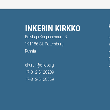
INKERIN KIRKKO
Bolshaja Konjushennaja 8
191186 St. Petersburg
Russia
church@e-lci.org
+7-812-3128289
+7-812-3128339