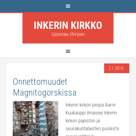
INKERIN KIRKKO
Церковь Ингрии
2.1.2019
Onnettomuudet
Magnitogorskissa
Inkerin kirkon piispa Aarre
Kuukauppi ilmaisee Inkerin
kirkon papiston ja
seurakuntalaisten puolesta