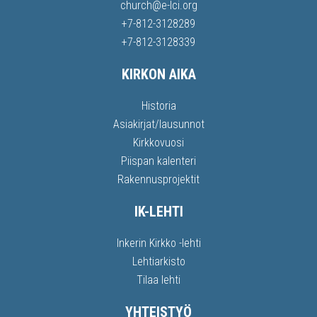
church@e-lci.org
+7-812-3128289
+7-812-3128339
KIRKON AIKA
Historia
Asiakirjat/lausunnot
Kirkkovuosi
Piispan kalenteri
Rakennusprojektit
IK-LEHTI
Inkerin Kirkko -lehti
Lehtiarkisto
Tilaa lehti
YHTEISTYÖ