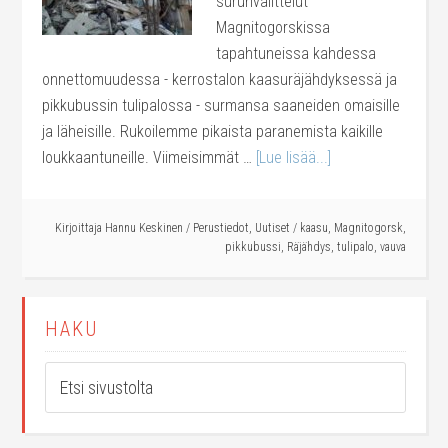
surunvalittelut
Magnitogorskissa
tapahtuneissa kahdessa
onnettomuudessa - kerrostalon kaasuräjähdyksessä ja
pikkubussin tulipalossa - surmansa saaneiden omaisille
ja läheisille. Rukoilemme pikaista paranemista kaikille
loukkaantuneille. Viimeisimmät …
[Lue lisää...]
Kirjoittaja
Hannu Keskinen
/
Perustiedot
,
Uutiset
/
kaasu
,
Magnitogorsk
,
pikkubussi
,
Räjähdys
,
tulipalo
,
vauva
HAKU