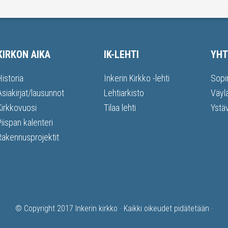
KIRKON AIKA
IK-LEHTI
YHT
Historia
Inkerin Kirkko -lehti
Sopi
Asiakirjat/lausunnot
Lehtiarkisto
Väyl
Kirkkovuosi
Tilaa lehti
Ystä
Piispan kalenteri
Rakennusprojektit
© Copyright 2017
Inkerin kirkko
· Kaikki oikeudet pidätetään ·