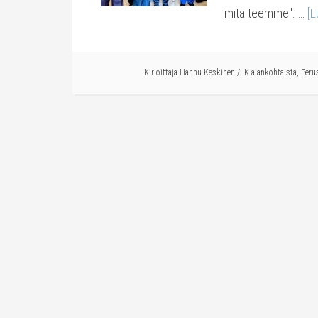
mitä teemme". …
[L
Kirjoittaja
Hannu Keskinen
/
IK ajankohtaista
,
Peru