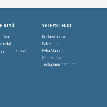
EISTYÖ
YHTEYSTIEDOT
mukset
Keskuskanslia
ämerkit
Palvelutalot
vyysseurakunnat
Pyhä Maria
Seurakunnat
Teologinen instituutti