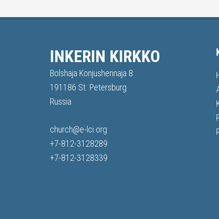
INKERIN KIRKKO
Bolshaja Konjushennaja 8
191186 St. Petersburg
Russia
church@e-lci.org
+7-812-3128289
+7-812-3128339