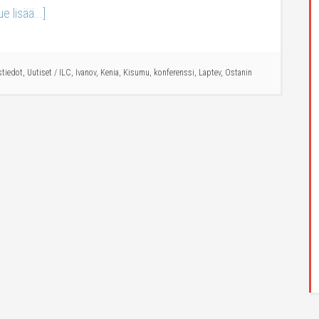
ue lisää...]
stiedot
,
Uutiset
/
ILC
,
Ivanov
,
Kenia
,
Kisumu
,
konferenssi
,
Laptev
,
Ostanin