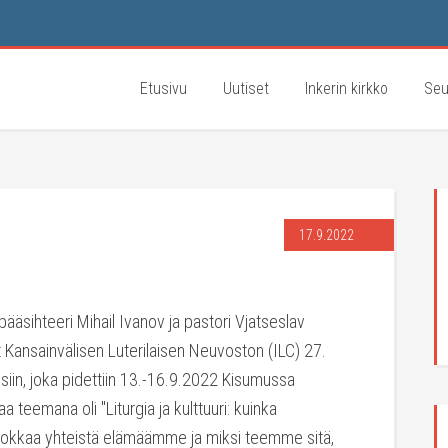
Etusivu
Uutiset
Inkerin kirkko
Seu
17.9.2022
pääsihteeri Mihail Ivanov ja pastori Vjatseslav
at Kansainvälisen Luterilaisen Neuvoston (ILC) 27.
iin, joka pidettiin 13.-16.9.2022 Kisumussa
aa teemana oli "Liturgia ja kulttuuri: kuinka
okkaa yhteistä elämäämme ja miksi teemme sitä,