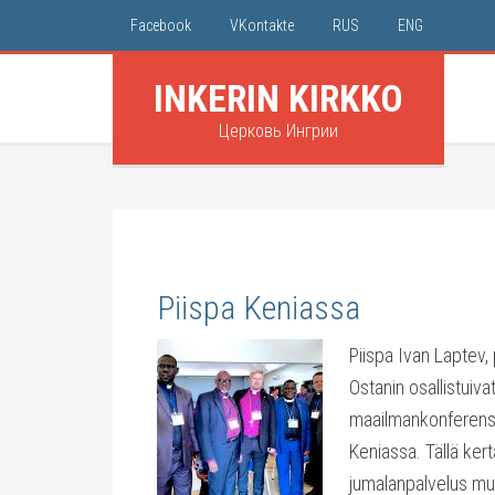
Facebook
VKontakte
RUS
ENG
INKERIN KIRKKO
Церковь Ингрии
Piispa Keniassa
Piispa Ivan Laptev, 
Ostanin osallistuiv
maailmankonferenss
Keniassa. Tällä kert
jumalanpalvelus mu