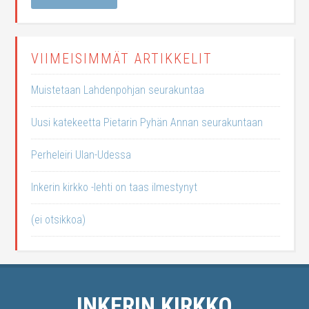
VIIMEISIMMÄT ARTIKKELIT
Muistetaan Lahdenpohjan seurakuntaa
Uusi katekeetta Pietarin Pyhän Annan seurakuntaan
Perheleiri Ulan-Udessa
Inkerin kirkko -lehti on taas ilmestynyt
(ei otsikkoa)
INKERIN KIRKKO