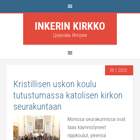
INKERIN KIRKKO
Церковь Ингрии
30.1.2023
Kristillisen uskon koulu
tutustumassa katolisen kirkon
seurakuntaan
Monissa seurakunnissa ovat
taas käynnistyneet
rippikoulut, yleensä