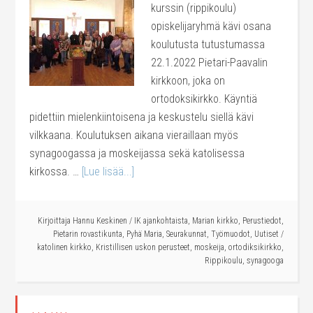
kurssin (rippikoulu)
opiskelijaryhmä kävi osana
koulutusta tutustumassa
22.1.2022 Pietari-Paavalin
kirkkoon, joka on
ortodoksikirkko. Käyntiä
pidettiin mielenkiintoisena ja keskustelu siellä kävi
vilkkaana. Koulutuksen aikana vieraillaan myös
synagoogassa ja moskeijassa sekä katolisessa
kirkossa. …
[Lue lisää...]
Kirjoittaja
Hannu Keskinen
/
IK ajankohtaista
,
Marian kirkko
,
Perustiedot
,
Pietarin rovastikunta
,
Pyhä Maria
,
Seurakunnat
,
Työmuodot
,
Uutiset
/
katolinen kirkko
,
Kristillisen uskon perusteet
,
moskeija
,
ortodiksikirkko
,
Rippikoulu
,
synagooga