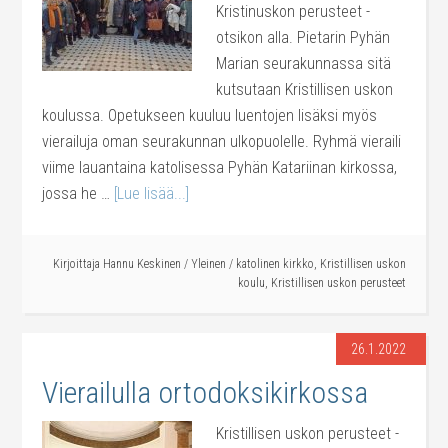
Kristinuskon perusteet -
otsikon alla. Pietarin Pyhän
Marian seurakunnassa sitä
kutsutaan Kristillisen uskon
koulussa. Opetukseen kuuluu luentojen lisäksi myös
vierailuja oman seurakunnan ulkopuolelle. Ryhmä vieraili
viime lauantaina katolisessa Pyhän Katariinan kirkossa,
jossa he …
[Lue lisää...]
Kirjoittaja
Hannu Keskinen
/
Yleinen
/
katolinen kirkko
,
Kristillisen uskon
koulu
,
Kristillisen uskon perusteet
26.1.2022
Vierailulla ortodoksikirkossa
Kristillisen uskon perusteet -