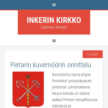
INKERIN KIRKKO
Церковь Ингрии
1.4.2020
Pietarin kuvernöörin onnittelu
Kunnioitettu herra piispa!
Onnittelut syntymäpäivän
johdosta! Johtamallanne
Inkerin kirkolla on tärkeä
paikka Pietarin hengellisessä
elämässä ja