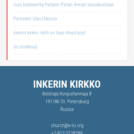
Uusi katekeetta Pietarin Pyhän Annan seurakuntaan
Perheleiri Ulan-Udessa
Inkerin kirkko -lehti on taas ilmestynyt
(ei otsikkoa)
INKERIN KIRKKO
Bolshaja Konjushennaja 8
191186 St. Petersburg
Russia
church@e-lci.org
+7-812-3128289