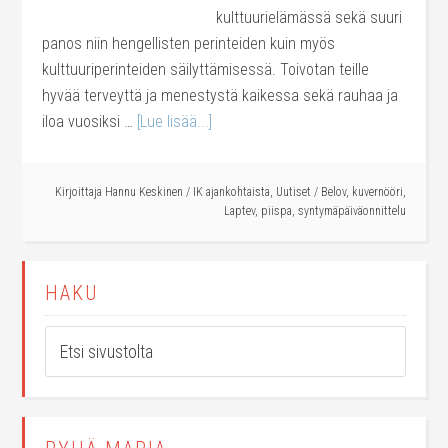
kulttuurielämässä sekä suuri
panos niin hengellisten perinteiden kuin myös
kulttuuriperinteiden säilyttämisessä. Toivotan teille
hyvää terveyttä ja menestystä kaikessa sekä rauhaa ja
iloa vuosiksi …
[Lue lisää...]
Kirjoittaja
Hannu Keskinen
/
IK ajankohtaista
,
Uutiset
/
Belov
,
kuvernööri
,
Laptev
,
piispa
,
syntymäpäiväonnittelu
HAKU