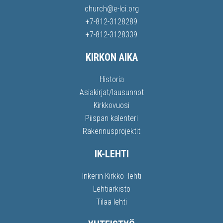
church@e-lci.org
+7-812-3128289
+7-812-3128339
KIRKON AIKA
Historia
Asiakirjat/lausunnot
Kirkkovuosi
Piispan kalenteri
Rakennusprojektit
IK-LEHTI
Inkerin Kirkko -lehti
Lehtiarkisto
Tilaa lehti