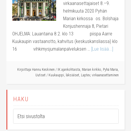
virkaanasettajaiset 8.–9.
helmikuuta 2020 Pyhän
Marian kirkossa os. Bolshaja
Konjushennaja 8, Pietari
OHJELMA: Lauantaina 8.2. klo 13 piispa Aarre
Kuukaupin vastaanotto, kahvitus (keskuskansliassa) klo
16 vihkimysjumalanpalveluksen …
[Lue lisää...]
Kirjoittaja
Hannu Keskinen
/
IK ajankohtaista
,
Marian kirkko
,
Pyhä Maria
,
Uutiset
/
Kuukauppi
,
läksiäiset
,
Laptev
,
virkaanasettaminen
HAKU