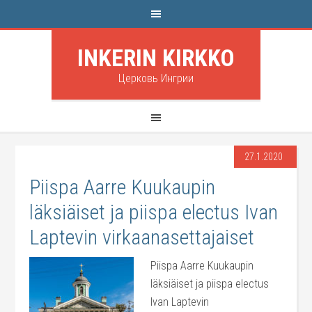
INKERIN KIRKKO
Церковь Ингрии
27.1.2020
Piispa Aarre Kuukaupin
läksiäiset ja piispa electus Ivan
Laptevin virkaanasettajaiset
Piispa Aarre Kuukaupin
läksiäiset ja piispa electus
Ivan Laptevin