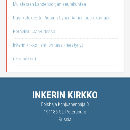
Muistetaan Lahdenpohjan seurakuntaa
Uusi katekeetta Pietarin Pyhän Annan seurakuntaan
Perheleiri Ulan-Udessa
Inkerin kirkko -lehti on taas ilmestynyt
(ei otsikkoa)
INKERIN KIRKKO
Bolshaja Konjushennaja 8
191186 St. Petersburg
Russia