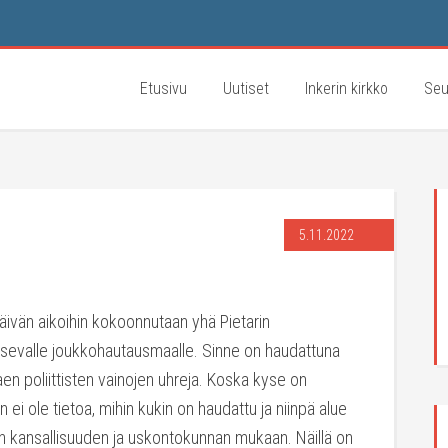
Etusivu
Uutiset
Inkerin kirkko
Seu
5.11.2022
ivän aikoihin kokoonnutaan yhä Pietarin
tsevalle joukkohautausmaalle. Sinne on haudattuna
n poliittisten vainojen uhreja. Koska kyse on
n ei ole tietoa, mihin kukin on haudattu ja niinpä alue
in kansallisuuden ja uskontokunnan mukaan. Näillä on