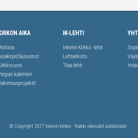
KIRKON AIKA
IK-LEHTI
YHT
Historia
Inkerin Kirkko -lehti
Sopi
Asiakirjat/lausunnot
Lehtiarkisto
Väyl
Kirkkovuosi
Tilaa lehti
Ystä
Piispan kalenteri
Rakennusprojektit
© Copyright 2017
Inkerin kirkko
· Kaikki oikeudet pidätetään ·