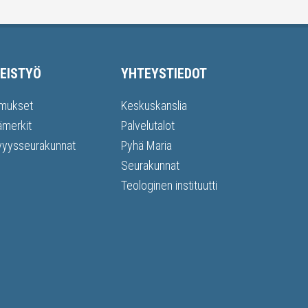
EISTYÖ
YHTEYSTIEDOT
mukset
Keskuskanslia
ämerkit
Palvelutalot
vyysseurakunnat
Pyhä Maria
Seurakunnat
Teologinen instituutti