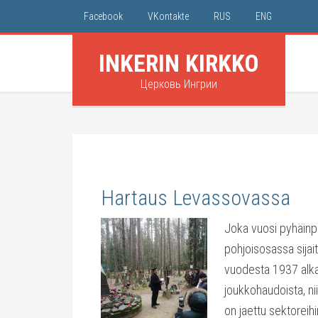
Facebook
VKontakte
RUS
ENG
INKERIN KIRKKO
Церковь Ингрии
Hartaus Levassovassa
Joka vuosi pyhäinpä
pohjoisosassa sijai
vuodesta 1937 alkae
joukkohaudoista, nii
on jaettu sektoreih