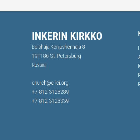
INKERIN KIRKKO
Bolshaja Konjushennaja 8
191186 St. Petersburg
Russia
church@e-lci.org
+7-812-3128289
+7-812-3128339