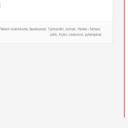
]
Pietarin rovastikunta
,
Seurakunnat
,
Työmuodot
,
Uutiset
,
Yleinen
/
hartaus
,
Jukki
,
Krylov
,
Levassovo
,
pyhäinpäivä