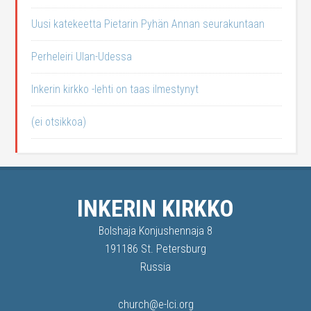
Uusi katekeetta Pietarin Pyhän Annan seurakuntaan
Perheleiri Ulan-Udessa
Inkerin kirkko -lehti on taas ilmestynyt
(ei otsikkoa)
INKERIN KIRKKO
Bolshaja Konjushennaja 8
191186 St. Petersburg
Russia
church@e-lci.org