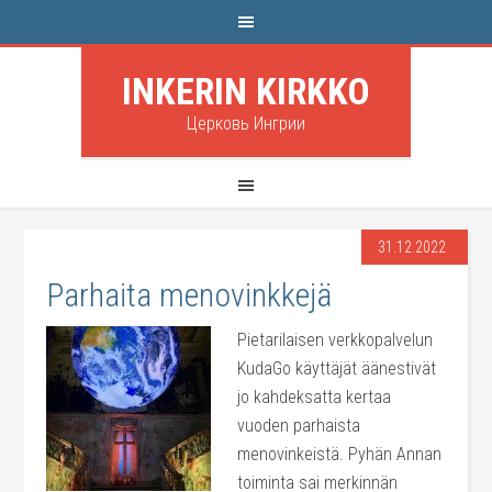
INKERIN KIRKKO
Церковь Ингрии
31.12.2022
Parhaita menovinkkejä
Pietarilaisen verkkopalvelun
KudaGo käyttäjät äänestivät
jo kahdeksatta kertaa
vuoden parhaista
menovinkeistä. Pyhän Annan
toiminta sai merkinnän