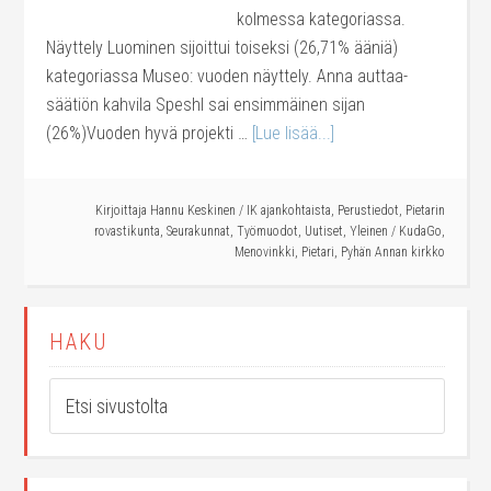
kolmessa kategoriassa.
Näyttely Luominen sijoittui toiseksi (26,71% ääniä)
kategoriassa Museo: vuoden näyttely. Anna auttaa-
säätiön kahvila Speshl sai ensimmäinen sijan
(26%)Vuoden hyvä projekti …
[Lue lisää...]
Kirjoittaja
Hannu Keskinen
/
IK ajankohtaista
,
Perustiedot
,
Pietarin
rovastikunta
,
Seurakunnat
,
Työmuodot
,
Uutiset
,
Yleinen
/
KudaGo
,
Menovinkki
,
Pietari
,
Pyhän Annan kirkko
HAKU