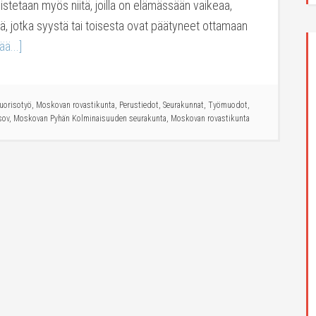
stetaan myös niitä, joilla on elämässään vaikeaa,
itä, jotka syystä tai toisesta ovat päätyneet ottamaan
ää...]
nuorisotyö
,
Moskovan rovastikunta
,
Perustiedot
,
Seurakunnat
,
Työmuodot
,
sov
,
Moskovan Pyhän Kolminaisuuden seurakunta
,
Moskovan rovastikunta