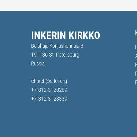
INKERIN KIRKKO
Bolshaja Konjushennaja 8
191186 St. Petersburg
Russia
church@e-lci.org
+7-812-3128289
+7-812-3128339