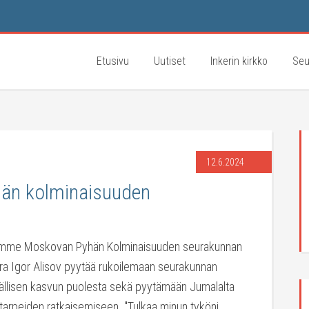
Etusivu
Uutiset
Inkerin kirkko
Seu
12.6.2024
än kolminaisuuden
oilemme Moskovan Pyhän Kolminaisuuden seurakunnan
rra Igor Alisov pyytää rukoilemaan seurakunnan
rällisen kasvun puolesta sekä pyytämään Jumalalta
 tarpeiden ratkaisemiseen. "Tulkaa minun tyköni,