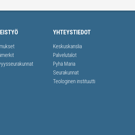
EISTYÖ
YHTEYSTIEDOT
mukset
Keskuskanslia
ämerkit
Palvelutalot
vyysseurakunnat
Pyhä Maria
Seurakunnat
Teologinen instituutti