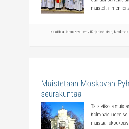
muisteltiin menneit
Kirjoittaja
Hannu Keskinen
/
IK ajankohtaista
,
Moskovan 
Muistetaan Moskovan Pyh
seurakuntaa
Tällä viikolla mu
Kolminaisuuden seur
muistaa rukouksissa