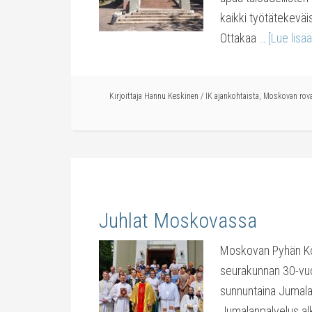
kaikki työtätekeväis
Ottakaa …
[Lue lisää.
Kirjoittaja
Hannu Keskinen
/
IK ajankohtaista
,
Moskovan rova
Juhlat Moskovassa
Moskovan Pyhän Kol
seurakunnan 30-vuo
sunnuntaina Jumalaa
Jumalanpalvelus alko