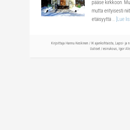
pääse kirkkoon. Mui
mutta erityisesti ni
etäisyyttä …
[Lue lis
Kirjoittaja
Hannu Keskinen
/
IK ajankohtaista
,
Lapsi- ja 
Uutiset
/
esirukous
,
Igor Ali