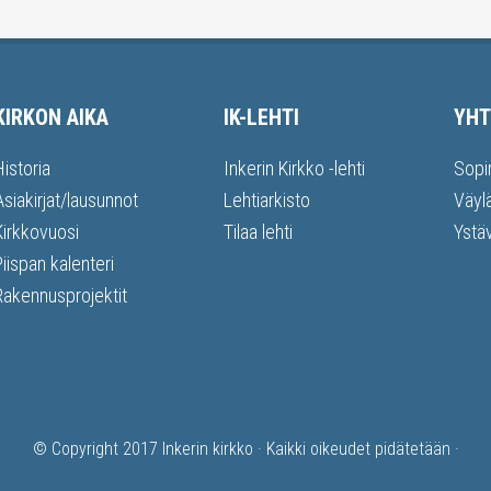
KIRKON AIKA
IK-LEHTI
YHT
Historia
Inkerin Kirkko -lehti
Sopi
Asiakirjat/lausunnot
Lehtiarkisto
Väyl
Kirkkovuosi
Tilaa lehti
Ystä
Piispan kalenteri
Rakennusprojektit
© Copyright 2017
Inkerin kirkko
· Kaikki oikeudet pidätetään ·