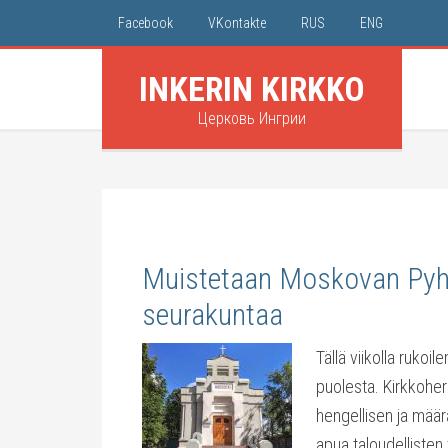
Facebook
VKontakte
RUS
ENG
INKERIN KIRKKO
Церковь Ингрии
Muistetaan Moskovan Pyh
seurakuntaa
Tällä viikolla ruk
puolesta. Kirkkohe
hengellisen ja mää
apua taloudellisten