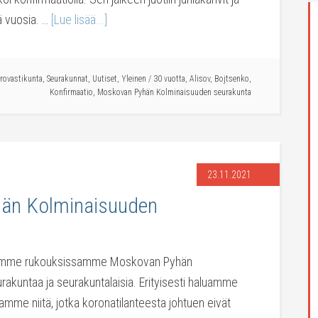
ä vuosia. …
[Lue lisää...]
rovastikunta
,
Seurakunnat
,
Uutiset
,
Yleinen
/
30 vuotta
,
Alisov
,
Bojtsenko
,
Konfirmaatio
,
Moskovan Pyhän Kolminaisuuden seurakunta
23.11.2021
än Kolminaisuuden
istamme rukouksissamme Moskovan Pyhän
akuntaa ja seurakuntalaisia. Erityisesti haluamme
mme niitä, jotka koronatilanteesta johtuen eivät