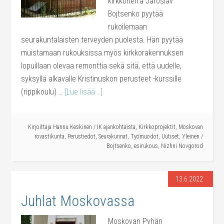
kirkkoherra Jaroslav
Bojtsenko pyytää
rukoilemaan
seurakuntalaisten terveyden puolesta. Hän pyytää
muistamaan rukouksissa myös kirkkorakennuksen
lopuillaan olevaa remonttia sekä sitä, että uudelle,
syksyllä alkavalle Kristinuskon perusteet -kurssille
(rippikoulu) …
[Lue lisää...]
Kirjoittaja
Hannu Keskinen
/
IK ajankohtaista
,
Kirkkoprojektit
,
Moskovan
rovastikunta
,
Perustiedot
,
Seurakunnat
,
Työmuodot
,
Uutiset
,
Yleinen
/
Bojtsenko
,
esirukous
,
Nizhni Novgorod
13.6.2022
Juhlat Moskovassa
Moskovan Pyhän