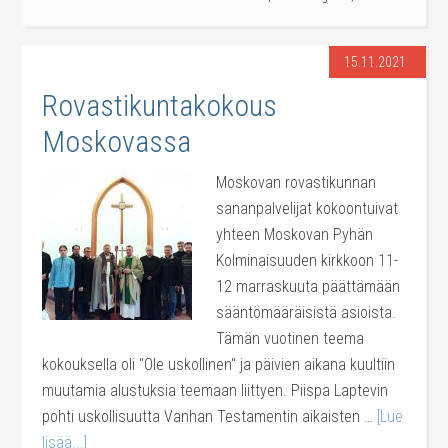
15.11.2021
Rovastikuntakokous
Moskovassa
Moskovan rovastikunnan
sananpalvelijat kokoontuivat
yhteen Moskovan Pyhän
Kolminaisuuden kirkkoon 11-
12 marraskuuta päättämään
sääntömääräisistä asioista.
Tämän vuotinen teema
kokouksella oli "Ole uskollinen" ja päivien aikana kuultiin
muutamia alustuksia teemaan liittyen. Piispa Laptevin
pohti uskollisuutta Vanhan Testamentin aikaisten …
[Lue
lisää...]