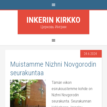
INKERIN KIRKKO
Церковь Ингрии
24.6.2024
Muistamme Nizhni Novgorodin
seurakuntaa
Tämän viikon
esirukoustemme kohde on
Nizhni Novgorodin
seurakunta. Seurakunnan