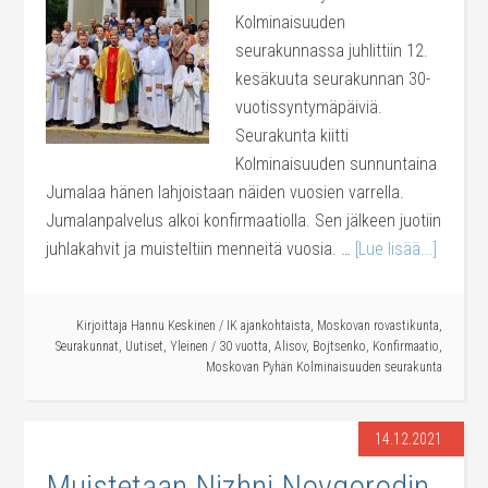
Kolminaisuuden
seurakunnassa juhlittiin 12.
kesäkuuta seurakunnan 30-
vuotissyntymäpäiviä.
Seurakunta kiitti
Kolminaisuuden sunnuntaina
Jumalaa hänen lahjoistaan näiden vuosien varrella.
Jumalanpalvelus alkoi konfirmaatiolla. Sen jälkeen juotiin
juhlakahvit ja muisteltiin menneitä vuosia. …
[Lue lisää...]
Kirjoittaja
Hannu Keskinen
/
IK ajankohtaista
,
Moskovan rovastikunta
,
Seurakunnat
,
Uutiset
,
Yleinen
/
30 vuotta
,
Alisov
,
Bojtsenko
,
Konfirmaatio
,
Moskovan Pyhän Kolminaisuuden seurakunta
14.12.2021
Muistetaan Nizhni Novgorodin