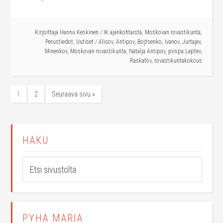
Kirjoittaja
Hannu Keskinen
/
IK ajankohtaista
,
Moskovan rovastikunta
,
Perustiedot
,
Uutiset
/
Alisov
,
Antipov
,
Bojtsenko
,
Ivanov
,
Jurtajev
,
Minenkov
,
Moskovan rovastikunta
,
Natalja Antipov
,
piispa Laptev
,
Raskatov
,
rovastikuntakokous
1
2
Seuraava sivu »
HAKU
PYHÄ MARIA