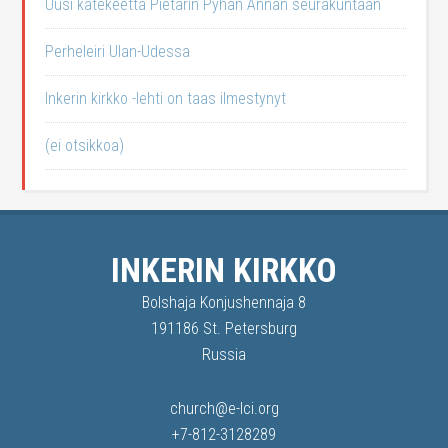
Uusi katekeetta Pietarin Pyhän Annan seurakuntaan
Perheleiri Ulan-Udessa
Inkerin kirkko -lehti on taas ilmestynyt
(ei otsikkoa)
INKERIN KIRKKO
Bolshaja Konjushennaja 8
191186 St. Petersburg
Russia
church@e-lci.org
+7-812-3128289