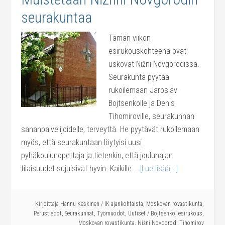
seurakuntaa
Tämän viikon
esirukouskohteena ovat
uskovat Nižni Novgorodissa.
Seurakunta pyytää
rukoilemaan Jaroslav
Bojtsenkolle ja Denis
Tihomiroville, seurakunnan
sananpalvelijoidelle, terveyttä. He pyytävät rukoilemaan
myös, että seurakuntaan löytyisi uusi
pyhäkoulunopettaja ja tietenkin, että joulunajan
tilaisuudet sujuisivat hyvin. Kaikille …
[Lue lisää...]
Kirjoittaja
Hannu Keskinen
/
IK ajankohtaista
,
Moskovan rovastikunta
,
Perustiedot
,
Seurakunnat
,
Työmuodot
,
Uutiset
/
Bojtsenko
,
esirukous
,
Moskovan rovastikunta
,
Nižni Novgorod
,
Tihomirov