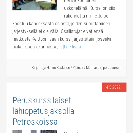
henkilökohtainen
uskonelämä. Kurssi on siis
rakennettu niin, että se
koostuu kahdeksasta osiosta, joiden suorittamisen
järjestyksellä ei ole väliä. Osallistujat eivät enää
matkusta Kelttoon, vaan kurssi järjestetään jossakin
paikallisseurakunnassa, …
[Lue lisää...]
Kirjoittaja
Hannu Keskinen
/
Yleinen
/
Murmansk
,
peruskurssi
4.5.2022
Peruskurssilaiset
lähiopetusjaksolla
Petroskoissa