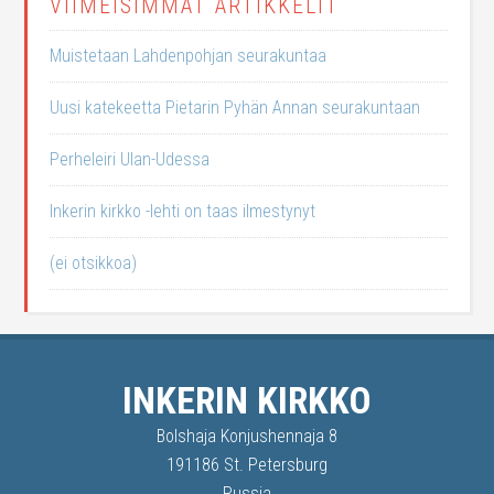
VIIMEISIMMÄT ARTIKKELIT
Muistetaan Lahdenpohjan seurakuntaa
Uusi katekeetta Pietarin Pyhän Annan seurakuntaan
Perheleiri Ulan-Udessa
Inkerin kirkko -lehti on taas ilmestynyt
(ei otsikkoa)
INKERIN KIRKKO
Bolshaja Konjushennaja 8
191186 St. Petersburg
Russia