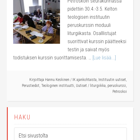
Petroskoin seurakunnassa
pidettiin 30.4.-3.5. Kelton
teologisen instituutin
peruskurssin moduuli
liturgiikasta. Osalllistujat
suorittivat kurssin päätteeksi
testin ja saivat myös
todistuksen kurssin suorittamisesta. …
[Lue lisää...]
Kirjoittaja
Hannu Keskinen
/
IK ajankohtaista
,
Instituutin uutiset
,
Perustiedot
,
Teologinen instituutti
,
Uutiset
/
liturgiikka
,
peruskurssi
,
Petroskoi
HAKU