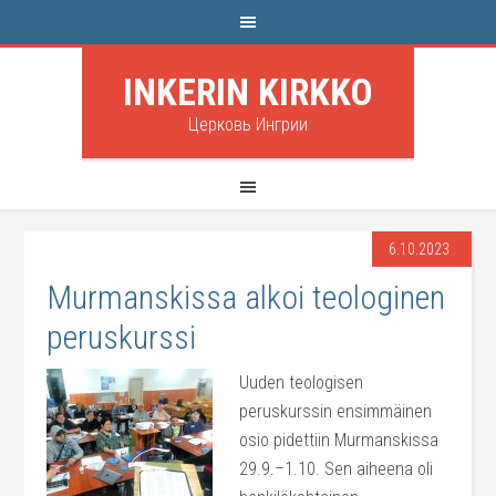
INKERIN KIRKKO
Церковь Ингрии
6.10.2023
Murmanskissa alkoi teologinen
peruskurssi
Uuden teologisen
peruskurssin ensimmäinen
osio pidettiin Murmanskissa
29.9.–1.10. Sen aiheena oli