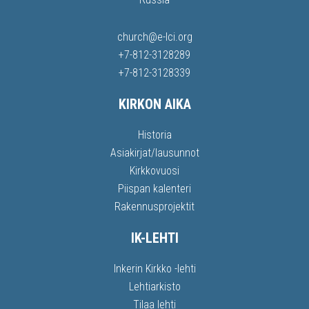
church@e-lci.org
+7-812-3128289
+7-812-3128339
KIRKON AIKA
Historia
Asiakirjat/lausunnot
Kirkkovuosi
Piispan kalenteri
Rakennusprojektit
IK-LEHTI
Inkerin Kirkko -lehti
Lehtiarkisto
Tilaa lehti