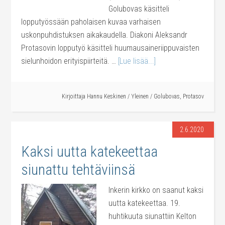
Golubovas käsitteli
lopputyössään paholaisen kuvaa varhaisen
uskonpuhdistuksen aikakaudella. Diakoni Aleksandr
Protasovin lopputyö käsitteli huumausaineriippuvaisten
sielunhoidon erityispiirteitä. …
[Lue lisää...]
Kirjoittaja
Hannu Keskinen
/
Yleinen
/
Golubovas
,
Protasov
2.6.2020
Kaksi uutta katekeettaa
siunattu tehtäviinsä
Inkerin kirkko on saanut kaksi
uutta katekeettaa. 19.
huhtikuuta siunattiin Kelton