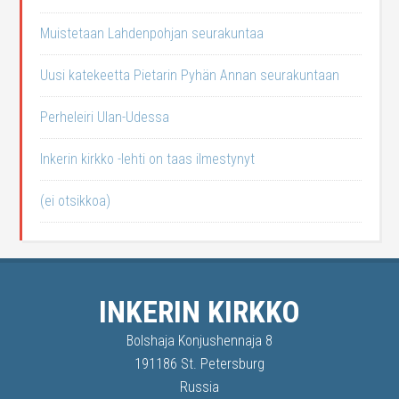
Muistetaan Lahdenpohjan seurakuntaa
Uusi katekeetta Pietarin Pyhän Annan seurakuntaan
Perheleiri Ulan-Udessa
Inkerin kirkko -lehti on taas ilmestynyt
(ei otsikkoa)
INKERIN KIRKKO
Bolshaja Konjushennaja 8
191186 St. Petersburg
Russia