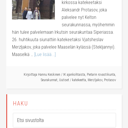
kirkossa katekeetaksi
Aleksandr Protasov, joka
palvelee nyt Kelton
seurakunnassa, myöhemmin
hän tulee palvelemaan Irkutsin seurakuntaa Siperiassa.
26. huhtikuuta siunattiin katekeetaksi Vjatsheslav
Merzljakov, joka palvelee Maaselän kylässä (Stekljannyi).
Maaselkä …
[Lue lisää...]
Kirjoittaja
Hannu Keskinen
/
IK ajankohtaista
,
Pietarin rovastikunta
,
Seurakunnat
,
Uutiset
/
katekeetta
,
Merzljakov
,
Protasov
HAKU