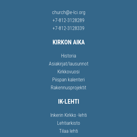
church@e-lci.org
+7-812-3128289
+7-812-3128339
KIRKON AIKA
Historia
Asiakirjat/lausunnot
Kirkkovuosi
Piispan kalenteri
Rakennusprojektit
IK-LEHTI
Inkerin Kirkko -lehti
Lehtiarkisto
Tilaa lehti