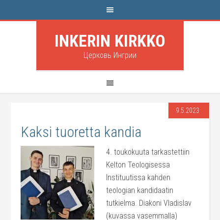
INKERIN KIRKKO
Церковь Ингрии
9.5.2023
Kaksi tuoretta kandia
4. toukokuuta tarkastettiin
Kelton Teologisessa
Instituutissa kahden
teologian kandidaatin
tutkielma. Diakoni Vladislav
(kuvassa vasemmalla)