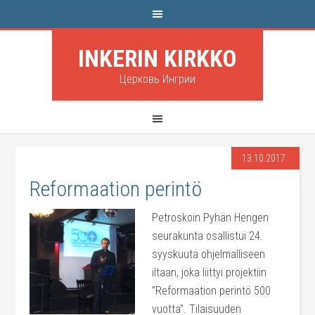
INKERIN KIRKKO
Церковь Ингрии
13.10.2017
Reformaation perintö
Petroskoin Pyhän Hengen
seurakunta osallistui 24.
syyskuuta ohjelmalliseen
iltaan, joka liittyi projektiin
”Reformaation perintö 500
vuotta”. Tilaisuuden