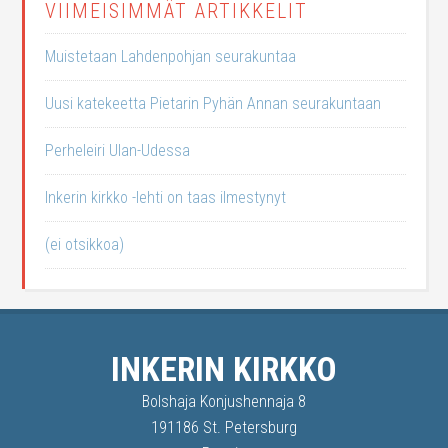
VIIMEISIMMÄT ARTIKKELIT
Muistetaan Lahdenpohjan seurakuntaa
Uusi katekeetta Pietarin Pyhän Annan seurakuntaan
Perheleiri Ulan-Udessa
Inkerin kirkko -lehti on taas ilmestynyt
(ei otsikkoa)
INKERIN KIRKKO
Bolshaja Konjushennaja 8
191186 St. Petersburg