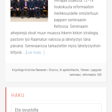
Venäjää osallistui 15.-19.
toukokuuta reformaation
merkkivuodelle omistettuun
pappien seminaariin
Keltossa. Seminaarin
aihepiirejä olivat muun muassa Inkerin kirkon strategia,
pastorin työ Raamatun valossa ja lähetystyö tänä
päivänä. Seminaarissa tarkasteltiin myös lähetystyöhön
liittyviä …
[Lue lisää...]
Kirjoittaja
Kristiina Paananen
/
Etusivu
,
IK ajankohtaista
,
Yleinen
/
pappien
seminaari
,
reformaatio 500
HAKU