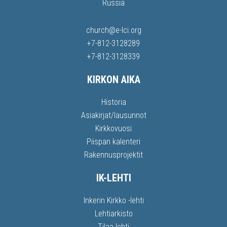
Russia
church@e-lci.org
+7-812-3128289
+7-812-3128339
KIRKON AIKA
Historia
Asiakirjat/lausunnot
Kirkkovuosi
Piispan kalenteri
Rakennusprojektit
IK-LEHTI
Inkerin Kirkko -lehti
Lehtiarkisto
Tilaa lehti