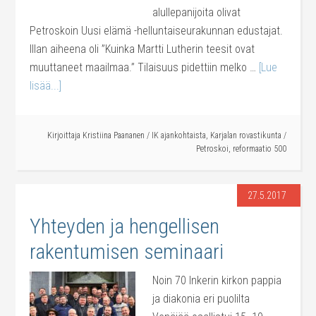
alullepanijoita olivat
Petroskoin Uusi elämä -helluntaiseurakunnan edustajat.
Illan aiheena oli ”Kuinka Martti Lutherin teesit ovat
muuttaneet maailmaa.” Tilaisuus pidettiin melko …
[Lue
lisää...]
Kirjoittaja
Kristiina Paananen
/
IK ajankohtaista
,
Karjalan rovastikunta
/
Petroskoi
,
reformaatio 500
27.5.2017
Yhteyden ja hengellisen
rakentumisen seminaari
Noin 70 Inkerin kirkon pappia
ja diakonia eri puolilta