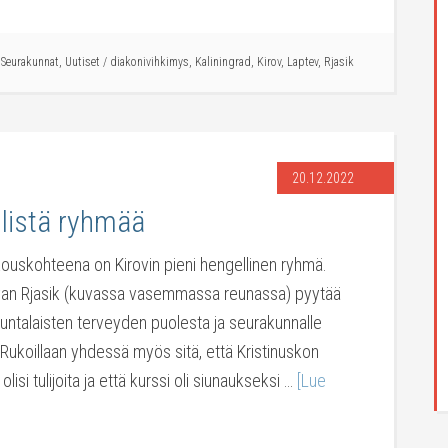
,
Seurakunnat
,
Uutiset
/
diakonivihkimys
,
Kaliningrad
,
Kirov
,
Laptev
,
Rjasik
20.12.2022
listä ryhmää
kouskohteena on Kirovin pieni hengellinen ryhmä.
van Rjasik (kuvassa vasemmassa reunassa) pyytää
untalaisten terveyden puolesta ja seurakunnalle
 Rukoillaan yhdessä myös sitä, että Kristinuskon
olisi tulijoita ja että kurssi oli siunaukseksi …
[Lue