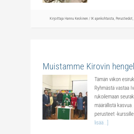
Kirjoittaja
Hannu Keskinen
/
IK ajankohtaista
,
Perustiedot
Muistamme Kirovin hengel
Tämän viikon esiru
Ryhmästä vastaa I
rukoilemaan seurak
määrällistä kasvua.
perusteet -kurssille 
lisää...]