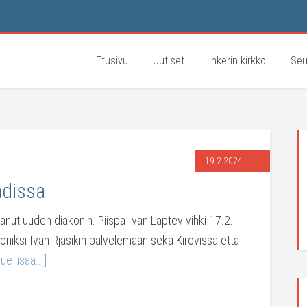
Etusivu
Uutiset
Inkerin kirkko
Seu
19.2.2024
adissa
aanut uuden diakonin. Piispa Ivan Laptev vihki 17.2.
koniksi Ivan Rjasikin palvelemaan sekä Kirovissa että
Lue lisää...]