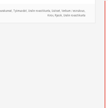
eurakunnat
,
Työmuodot
,
Uralin rovastikunta
,
Uutiset
,
Verbum
/
esirukous
,
Kirov
,
Rjasik
,
Uralin rovastikunta