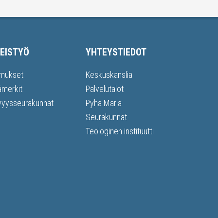
EISTYÖ
YHTEYSTIEDOT
mukset
Keskuskanslia
ämerkit
Palvelutalot
vyysseurakunnat
Pyhä Maria
Seurakunnat
Teologinen instituutti