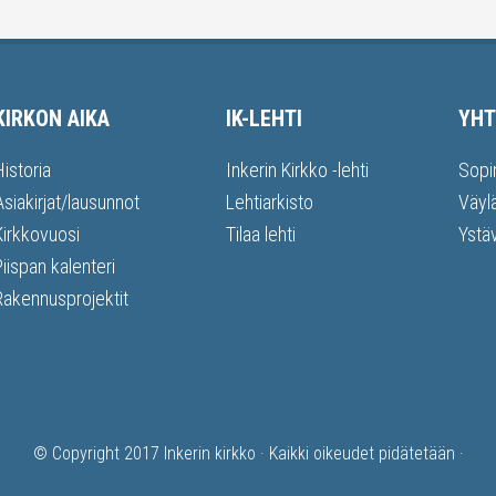
KIRKON AIKA
IK-LEHTI
YHT
Historia
Inkerin Kirkko -lehti
Sopi
Asiakirjat/lausunnot
Lehtiarkisto
Väyl
Kirkkovuosi
Tilaa lehti
Ystä
Piispan kalenteri
Rakennusprojektit
© Copyright 2017
Inkerin kirkko
· Kaikki oikeudet pidätetään ·