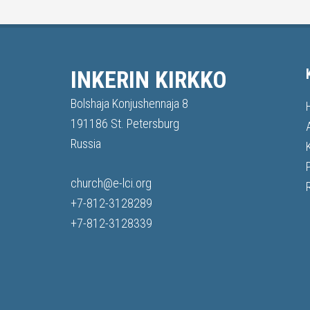
INKERIN KIRKKO
Bolshaja Konjushennaja 8
191186 St. Petersburg
Russia
church@e-lci.org
+7-812-3128289
+7-812-3128339