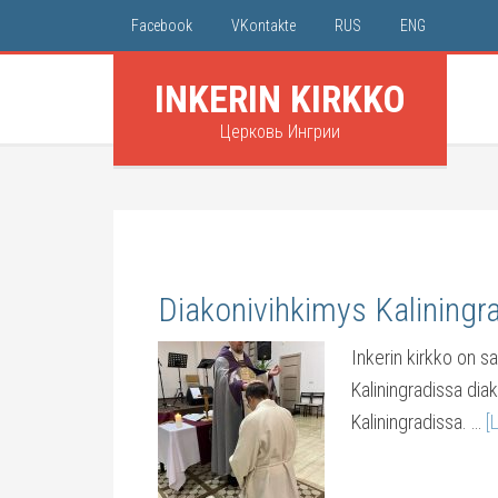
Facebook
VKontakte
RUS
ENG
INKERIN KIRKKO
Церковь Ингрии
Diakonivihkimys Kaliningr
Inkerin kirkko on s
Kaliningradissa dia
Kaliningradissa. …
[