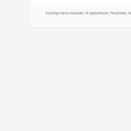
Kirjoittaja
Hannu Keskinen
/
IK ajankohtaista
,
Perustiedot
,
S