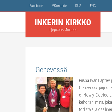
Facebook
VKontakte
RUS
ENG
INKERIN KIRKKO
Церковь Ингрии
Genevessä
Рiispa Ivan Laptev j
Genevessä järjestett
of Newly-Elected L
kehoitan, minä, jok
todistaja ja osalli