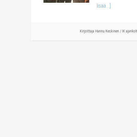
lisää...]
Kirjoittaja
Hannu Keskinen
/
IK ajankoh