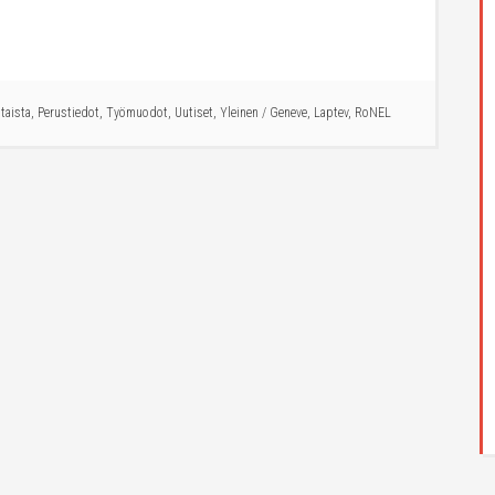
taista
,
Perustiedot
,
Työmuodot
,
Uutiset
,
Yleinen
/
Geneve
,
Laptev
,
RoNEL