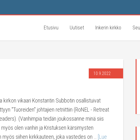
Etusivu
Uutiset
Inkerin kirkko
Seu
10.9.2022
a kirkon vikaari Konstantin Subbotin osallistuivat
yyn "Tuoreiden" johtajien retriittiin (RoNEL - Retreat
eaders). (Vanhimpia teidän joukossanne minä siis
a myös olen vanhin ja Kristuksen kärsimysten
nen myös siihen kirkkauteen, joka vastedes on …
[Lue