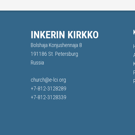
INKERIN KIRKKO
Bolshaja Konjushennaja 8
191186 St. Petersburg
Russia
church@e-lci.org
+7-812-3128289
+7-812-3128339