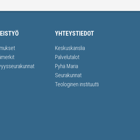
EISTYÖ
YHTEYSTIEDOT
mukset
Keskuskanslia
ämerkit
Palvelutalot
vyysseurakunnat
Pyhä Maria
Seurakunnat
Teologinen instituutti