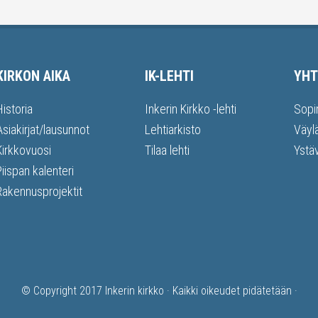
KIRKON AIKA
IK-LEHTI
YHT
Historia
Inkerin Kirkko -lehti
Sopi
Asiakirjat/lausunnot
Lehtiarkisto
Väyl
Kirkkovuosi
Tilaa lehti
Ystä
Piispan kalenteri
Rakennusprojektit
© Copyright 2017
Inkerin kirkko
· Kaikki oikeudet pidätetään ·