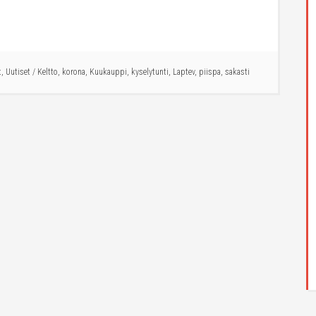
t
,
Uutiset
/
Keltto
,
korona
,
Kuukauppi
,
kyselytunti
,
Laptev
,
piispa
,
sakasti