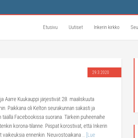
Etusivu
Uutiset
Inkerin kirkko
Seu
29.3.2020
 ja Aarre Kuukauppi järjestivät 28. maaliskuuta
nin. Paikkana oli Kelton seurakunnan sakasti ja
in täällä Facebookissa suorana. Tärkein puheenaihe
etenkin korona-tilanne. Piispat korostivat, että Inkerin
t vaikeuksia ennenkin. Neuvostoaikana …
[Lue