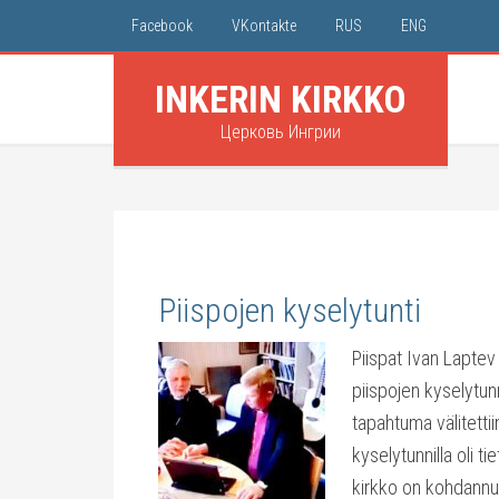
Facebook
VKontakte
RUS
ENG
INKERIN KIRKKO
Церковь Ингрии
Piispojen kyselytunti
Piispat Ivan Laptev
piispojen kyselytun
tapahtuma välitetti
kyselytunnilla oli ti
kirkko on kohdannu