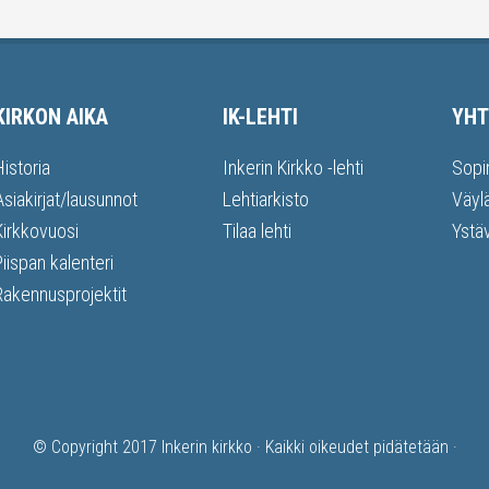
KIRKON AIKA
IK-LEHTI
YHT
Historia
Inkerin Kirkko -lehti
Sopi
Asiakirjat/lausunnot
Lehtiarkisto
Väyl
Kirkkovuosi
Tilaa lehti
Ystä
Piispan kalenteri
Rakennusprojektit
© Copyright 2017
Inkerin kirkko
· Kaikki oikeudet pidätetään ·