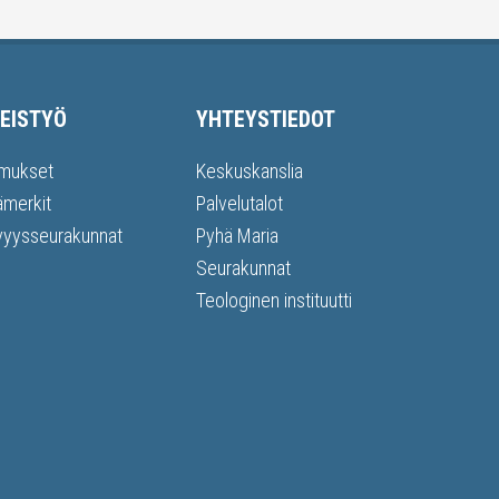
EISTYÖ
YHTEYSTIEDOT
mukset
Keskuskanslia
ämerkit
Palvelutalot
vyysseurakunnat
Pyhä Maria
Seurakunnat
Teologinen instituutti