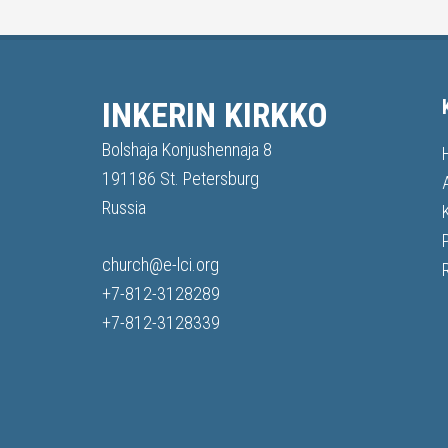
INKERIN KIRKKO
Bolshaja Konjushennaja 8
191186 St. Petersburg
Russia
church@e-lci.org
+7-812-3128289
+7-812-3128339