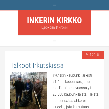
INKERIN KIRKKO
Церковь Ингрии
24.4.2018
Talkoot Irkutskissa
Irkutskin kaupunki järjesti
21.4. talkoopäivän, johon
osallistui tänä vuonna yli
25.000 kaupunkilaista. Heistä
parisensataa ahkeroi
alueella, jota kutsutaan