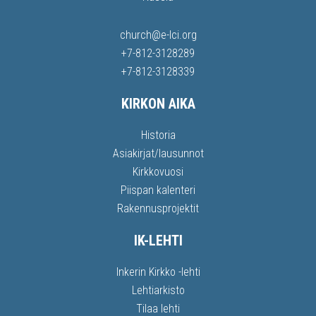
church@e-lci.org
+7-812-3128289
+7-812-3128339
KIRKON AIKA
Historia
Asiakirjat/lausunnot
Kirkkovuosi
Piispan kalenteri
Rakennusprojektit
IK-LEHTI
Inkerin Kirkko -lehti
Lehtiarkisto
Tilaa lehti