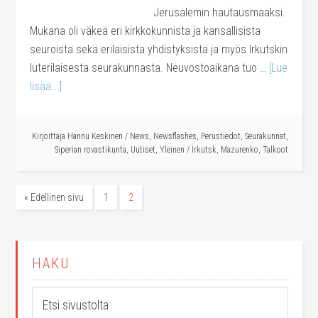
Jerusalemin hautausmaaksi.
Mukana oli väkeä eri kirkkokunnista ja kansallisista
seuroista sekä erilaisista yhdistyksistä ja myös Irkutskin
luterilaisesta seurakunnasta. Neuvostoaikana tuo …
[Lue
lisää...]
Kirjoittaja
Hannu Keskinen
/
News
,
Newsflashes
,
Perustiedot
,
Seurakunnat
,
Siperian rovastikunta
,
Uutiset
,
Yleinen
/
Irkutsk
,
Mazurenko
,
Talkoot
« Edellinen sivu
1
2
HAKU