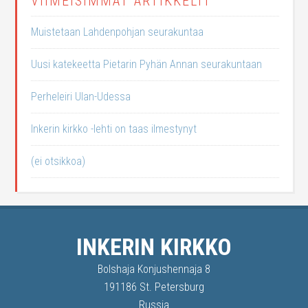
VIIMEISIMMÄT ARTIKKELIT
Muistetaan Lahdenpohjan seurakuntaa
Uusi katekeetta Pietarin Pyhän Annan seurakuntaan
Perheleiri Ulan-Udessa
Inkerin kirkko -lehti on taas ilmestynyt
(ei otsikkoa)
INKERIN KIRKKO
Bolshaja Konjushennaja 8
191186 St. Petersburg
Russia