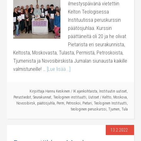
ilmestyspäivänä vietettiin
Kelton Teologisessa
Instituutissa peruskurssin
päätösjuhlaa. Kurssin
päättäneitä oli 20 ja he olivat
Pietarista eri seurakunnista,
Keltosta, Moskovasta, Tulasta, Permistä, Petroskoista,
Tjumenista ja Novosibirskista.Jumalan siunausta kaikille
valmistuneille! …
[Lue lisää...]
Kirjoittaja
Hannu Keskinen
/
IK ajankohtaista
,
Instituutin uutiset
,
Perustiedot
,
Seurakunnat
,
Teologinen instituutti
,
Uutiset
/
Keltto
,
Moskova
,
Novosibirsk
,
päätösjuhla
,
Perm
,
Petroskoi
,
Pietari
,
Teologinen Instituutti
,
teologinen peruskurssi
,
Tjumen
,
Tula
13.2.2022