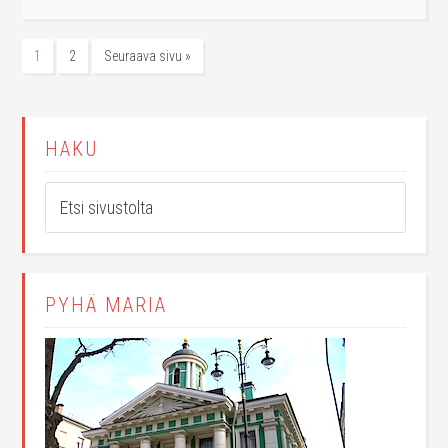
1
2
Seuraava sivu »
HAKU
PYHÄ MARIA