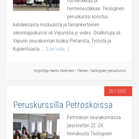
homiletiikkaa ja
hermeneutiikkaa. Teologinen
peruskurssi koostuu
kahdeksasta moduulista ja tämänkerteinen
viikonloppukurssi oli Viipurissa jo viides. Osallistujia oli
Viipurin seurakunnan lisäksi Pietarista, Tyröstä ja
Kupanitsasta. …
[Lue lisää...]
Kirjoittaja
Hannu Keskinen
/
Yleinen
/
teologinen peruskurssi
25.7.2022
Peruskurssilla Petroskoissa
Petroskoin seurakunnassa
järjestettiin 22.-24.
heinäkuuta Teologisen