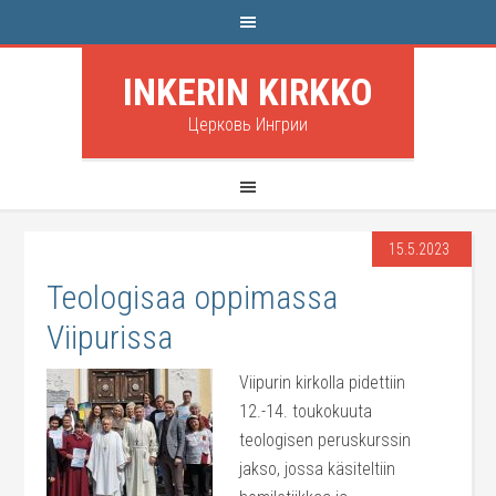
INKERIN KIRKKO
Церковь Ингрии
15.5.2023
Teologisaa oppimassa
Viipurissa
Viipurin kirkolla pidettiin
12.-14. toukokuuta
teologisen peruskurssin
jakso, jossa käsiteltiin