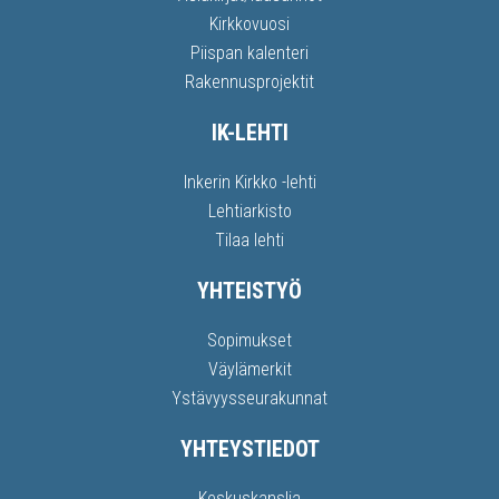
Kirkkovuosi
Piispan kalenteri
Rakennusprojektit
IK-LEHTI
Inkerin Kirkko -lehti
Lehtiarkisto
Tilaa lehti
YHTEISTYÖ
Sopimukset
Väylämerkit
Ystävyysseurakunnat
YHTEYSTIEDOT
Keskuskanslia