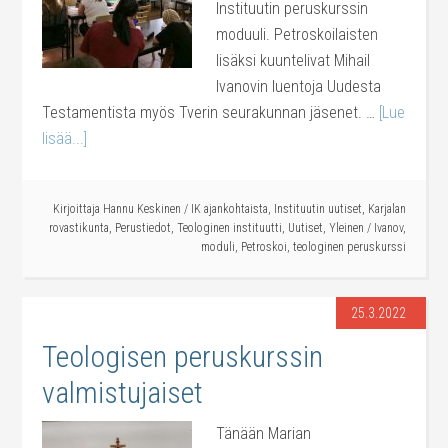
Instituutin peruskurssin
moduuli. Petroskoilaisten
lisäksi kuuntelivat Mihail
Ivanovin luentoja Uudesta
Testamentista myös Tverin seurakunnan jäsenet. …
[Lue
lisää...]
Kirjoittaja
Hannu Keskinen
/
IK ajankohtaista
,
Instituutin uutiset
,
Karjalan
rovastikunta
,
Perustiedot
,
Teologinen instituutti
,
Uutiset
,
Yleinen
/
Ivanov
,
moduli
,
Petroskoi
,
teologinen peruskurssi
25.3.2022
Teologisen peruskurssin
valmistujaiset
Tänään Marian