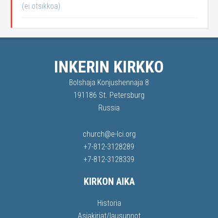
(ei otsikkoa)
INKERIN KIRKKO
Bolshaja Konjushennaja 8
191186 St. Petersburg
Russia
church@e-lci.org
+7-812-3128289
+7-812-3128339
KIRKON AIKA
Historia
Asiakirjat/lausunnot