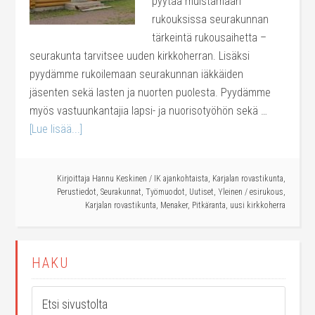
pyytää muistamaan
rukouksissa seurakunnan
tärkeintä rukousaihetta –
seurakunta tarvitsee uuden kirkkoherran. Lisäksi
pyydämme rukoilemaan seurakunnan iäkkäiden
jäsenten sekä lasten ja nuorten puolesta. Pyydämme
myös vastuunkantajia lapsi- ja nuorisotyöhön sekä …
[Lue lisää...]
Kirjoittaja
Hannu Keskinen
/
IK ajankohtaista
,
Karjalan rovastikunta
,
Perustiedot
,
Seurakunnat
,
Työmuodot
,
Uutiset
,
Yleinen
/
esirukous
,
Karjalan rovastikunta
,
Menaker
,
Pitkäranta
,
uusi kirkkoherra
HAKU