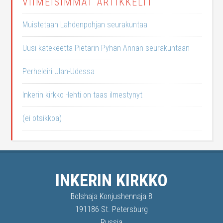
VIIMEISIMMÄT ARTIKKELIT
Muistetaan Lahdenpohjan seurakuntaa
Uusi katekeetta Pietarin Pyhän Annan seurakuntaan
Perheleiri Ulan-Udessa
Inkerin kirkko -lehti on taas ilmestynyt
(ei otsikkoa)
INKERIN KIRKKO
Bolshaja Konjushennaja 8
191186 St. Petersburg
Russia