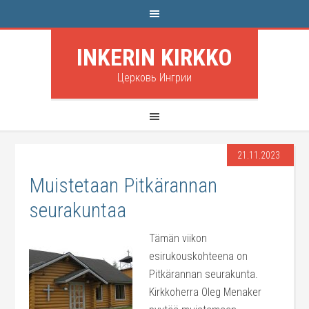
INKERIN KIRKKO
Церковь Ингрии
21.11.2023
Muistetaan Pitkärannan
seurakuntaa
Tämän viikon
esirukouskohteena on
Pitkärannan seurakunta.
Kirkkoherra Oleg Menaker