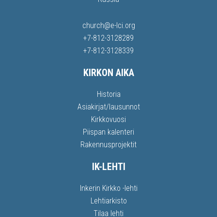
church@e-lci.org
+7-812-3128289
+7-812-3128339
KIRKON AIKA
Historia
Asiakirjat/lausunnot
Kirkkovuosi
Piispan kalenteri
Rakennusprojektit
IK-LEHTI
Inkerin Kirkko -lehti
Lehtiarkisto
Tilaa lehti