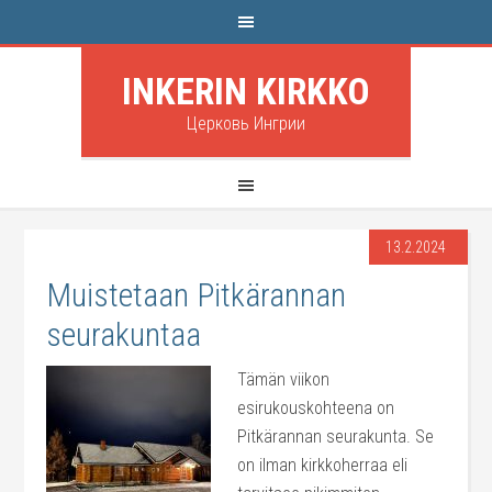
INKERIN KIRKKO
Церковь Ингрии
13.2.2024
Muistetaan Pitkärannan
seurakuntaa
Tämän viikon
esirukouskohteena on
Pitkärannan seurakunta. Se
on ilman kirkkoherraa eli