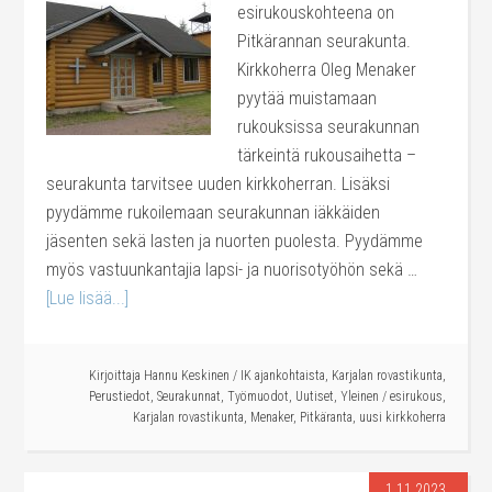
esirukouskohteena on
Pitkärannan seurakunta.
Kirkkoherra Oleg Menaker
pyytää muistamaan
rukouksissa seurakunnan
tärkeintä rukousaihetta –
seurakunta tarvitsee uuden kirkkoherran. Lisäksi
pyydämme rukoilemaan seurakunnan iäkkäiden
jäsenten sekä lasten ja nuorten puolesta. Pyydämme
myös vastuunkantajia lapsi- ja nuorisotyöhön sekä …
[Lue lisää...]
Kirjoittaja
Hannu Keskinen
/
IK ajankohtaista
,
Karjalan rovastikunta
,
Perustiedot
,
Seurakunnat
,
Työmuodot
,
Uutiset
,
Yleinen
/
esirukous
,
Karjalan rovastikunta
,
Menaker
,
Pitkäranta
,
uusi kirkkoherra
1.11.2023