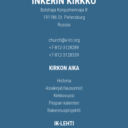
INKERIN KIRKKO
Bolshaja Konjushennaja 8
191186 St. Petersburg
Russia
church@e-lci.org
+7-812-3128289
+7-812-3128339
KIRKON AIKA
Historia
Asiakirjat/lausunnot
Kirkkovuosi
Piispan kalenteri
Rakennusprojektit
IK-LEHTI