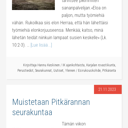
tarvitsee pikimmiten
sananpalvelijan.«Eloa on
paljon, mutta työmiehiä
vähän. Rukoilkaa siis elon Herraa, että hän lähettäisi
työmiehiä elonkorjuuseensa. Menkää; katso, minä
lähetän teidät niinkuin lampaat susien keskelle» (Lk.
10:2-3). …
[Lue lisää...]
Kirjoittaja
Hannu Keskinen
/
IK ajankohtaista
,
Karjalan rovastikunta
,
Perustiedot
,
Seurakunnat
,
Uutiset
,
Yleinen
/
Esirukouskohde
,
Pitkäranta
21.11.2023
Muistetaan Pitkärannan
seurakuntaa
Tämän viikon