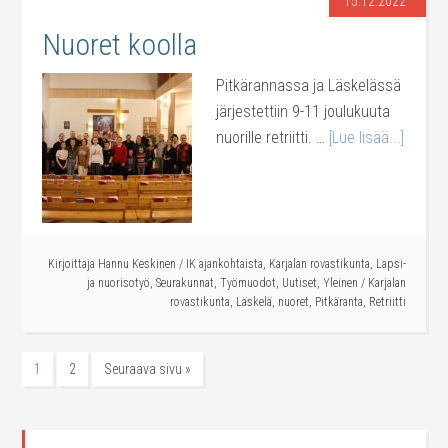
15.12.2022
Nuoret koolla
Pitkärannassa ja Läskelässä
järjestettiin 9-11 joulukuuta
nuorille retriitti. …
[Lue lisää...]
Kirjoittaja
Hannu Keskinen
/
IK ajankohtaista
,
Karjalan rovastikunta
,
Lapsi-
ja nuorisotyö
,
Seurakunnat
,
Työmuodot
,
Uutiset
,
Yleinen
/
Karjalan
rovastikunta
,
Läskelä
,
nuoret
,
Pitkäranta
,
Retriitti
1
2
Seuraava sivu »