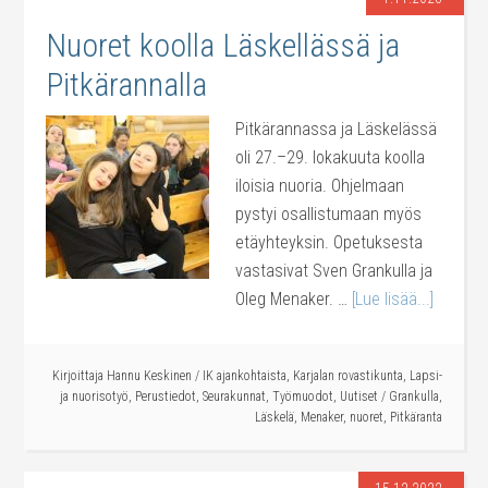
Nuoret koolla Läskellässä ja
Pitkärannalla
Pitkärannassa ja Läskelässä
oli 27.–29. lokakuuta koolla
iloisia nuoria. Ohjelmaan
pystyi osallistumaan myös
etäyhteyksin. Opetuksesta
vastasivat Sven Grankulla ja
Oleg Menaker. …
[Lue lisää...]
Kirjoittaja
Hannu Keskinen
/
IK ajankohtaista
,
Karjalan rovastikunta
,
Lapsi-
ja nuorisotyö
,
Perustiedot
,
Seurakunnat
,
Työmuodot
,
Uutiset
/
Grankulla
,
Läskelä
,
Menaker
,
nuoret
,
Pitkäranta