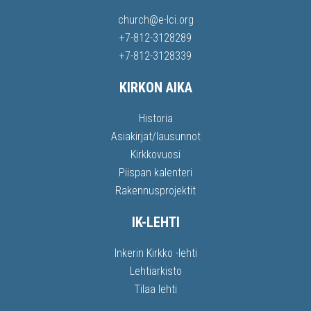
church@e-lci.org
+7-812-3128289
+7-812-3128339
KIRKON AIKA
Historia
Asiakirjat/lausunnot
Kirkkovuosi
Piispan kalenteri
Rakennusprojektit
IK-LEHTI
Inkerin Kirkko -lehti
Lehtiarkisto
Tilaa lehti