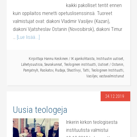
kaikki pakolliset tentit ennen
kuin oppilaitos menetti opetuslisenssinsä. Tuoreet
valmistujat ovat: diakoni Vladimir Vasiljev (Kazan),
diakoni Vjatsheslav Ostanin (Novosibirsk), diakoni Timur
…
[Lue lisää...]
Kirjoittaja
Hannu Keskinen
/
IK ajankohtaista
,
Instituutin uutiset
,
Lähetysuutisia
,
Seurakunnat
,
Teologinen instituutti
,
Uutiset
/
Ostanin
,
Pamjatnyh
,
Raskatov
,
Rudaja
,
Shastlivyi
,
Tatti
,
Teologinen Instituutti
,
Vasiljev
,
vastavalmistunut
24.12.2019
Uusia teologeja
Inkerin kirkon teologisesta
instituutista valmistui