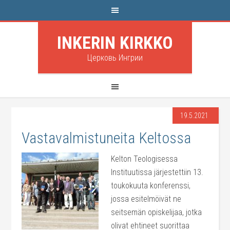
INKERIN KIRKKO
Церковь Ингрии
19.5.2021
Vastavalmistuneita Keltossa
Kelton Teologisessa
Instituutissa järjestettiin 13.
toukokuuta konferenssi,
jossa esitelmöivät ne
seitsemän opiskelijaa, jotka
olivat ehtineet suorittaa