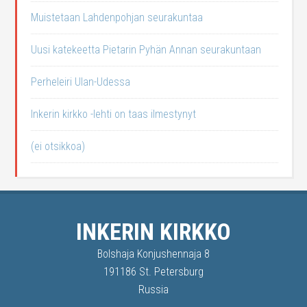
Muistetaan Lahdenpohjan seurakuntaa
Uusi katekeetta Pietarin Pyhän Annan seurakuntaan
Perheleiri Ulan-Udessa
Inkerin kirkko -lehti on taas ilmestynyt
(ei otsikkoa)
INKERIN KIRKKO
Bolshaja Konjushennaja 8
191186 St. Petersburg
Russia