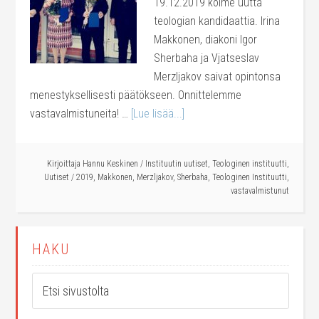
19.12.2019 kolme uutta
teologian kandidaattia. Irina
Makkonen, diakoni Igor
Sherbaha ja Vjatseslav
Merzljakov saivat opintonsa
menestyksellisesti päätökseen. Onnittelemme
vastavalmistuneita! …
[Lue lisää...]
Kirjoittaja
Hannu Keskinen
/
Instituutin uutiset
,
Teologinen instituutti
,
Uutiset
/
2019
,
Makkonen
,
Merzljakov
,
Sherbaha
,
Teologinen Instituutti
,
vastavalmistunut
HAKU