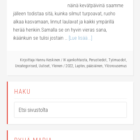
näinä kevätpäivinä saamme
jälleen todistaa sitä, kuinka silmut turpoavat, ruoho
alkaa kasvamaan, linnut laulavat ja kaikki ympärillä
herää henkiin.Samalla se on hyvin vieras sana,
ikäänkuin se tulisi jostain …
[Lue lisää...]
Kirjoittaja
Hannu Keskinen
/
IK ajankohtaista
,
Perustiedot
,
Työmuodot
,
Uncategorised
,
Uutiset
,
Yleinen
/
2022
,
Laptev
,
pääsiäinen
,
Ylösnousemus
HAKU