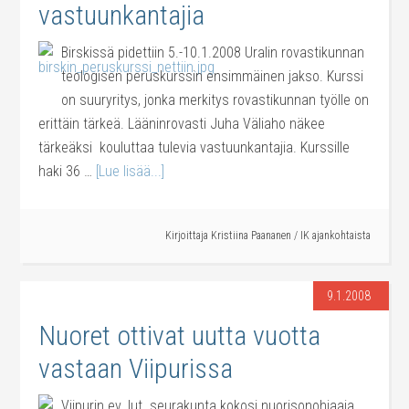
vastuunkantajia
Birskissä pidettiin 5.-10.1.2008 Uralin rovastikunnan
teologisen peruskurssin ensimmäinen jakso. Kurssi
on suuryritys, jonka merkitys rovastikunnan työlle on
erittäin tärkeä. Lääninrovasti Juha Väliaho näkee
tärkeäksi kouluttaa tulevia vastuunkantajia. Kurssille
haki 36 …
[Lue lisää...]
Kirjoittaja
Kristiina Paananen
/
IK ajankohtaista
9.1.2008
Nuoret ottivat uutta vuotta
vastaan Viipurissa
Viipurin ev. lut. seurakunta kokosi nuorisonohjaaja