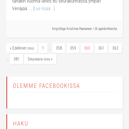
tänäkin vuonna lähes 80 seurakunnassa ympäri
Venäjää. …
[Lue lisää...]
Kirjoittaja
Kristiina Paananen
/
IK ajankohtaista
…
« Edellinen sivu
1
358
359
360
361
362
…
381
Seuraava sivu »
OLEMME FACEBOOKISSA
HAKU