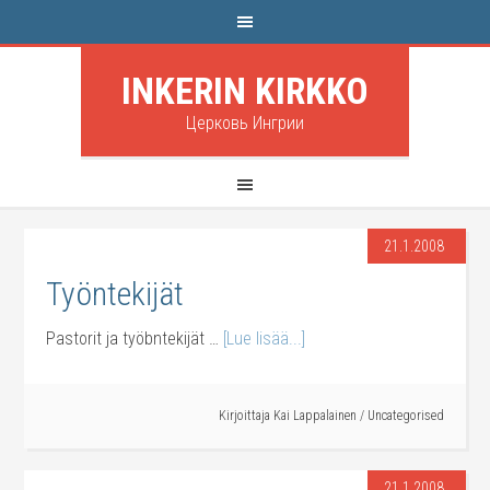
INKERIN KIRKKO
Церковь Ингрии
21.1.2008
Työntekijät
Pastorit ja työbntekijät …
[Lue lisää...]
Kirjoittaja
Kai Lappalainen
/
Uncategorised
21.1.2008