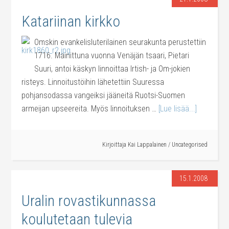
Katariinan kirkko
Omskin evankelisluterilainen seurakunta perustettiin
1716. Mainittuna vuonna Venäjän tsaari, Pietari
Suuri, antoi käskyn linnoittaa Irtish- ja Om-jokien
risteys. Linnoitustöihin lähetettiin Suuressa
pohjansodassa vangeiksi jääneitä Ruotsi-Suomen
armeijan upseereita. Myös linnoituksen …
[Lue lisää...]
Kirjoittaja
Kai Lappalainen
/
Uncategorised
15.1.2008
Uralin rovastikunnassa
koulutetaan tulevia