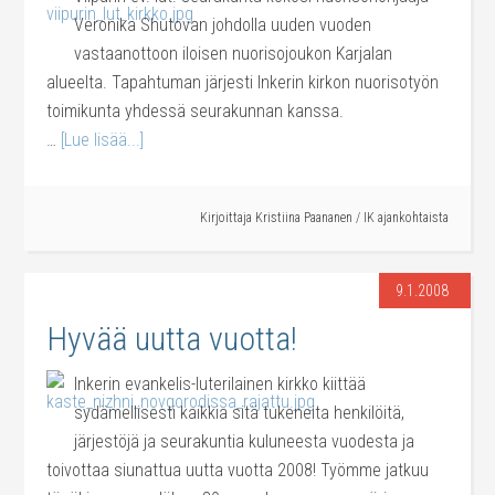
Veronika Shutovan johdolla uuden vuoden
vastaanottoon iloisen nuorisojoukon Karjalan
alueelta. Tapahtuman järjesti Inkerin kirkon nuorisotyön
toimikunta yhdessä seurakunnan kanssa.
…
[Lue lisää...]
Kirjoittaja
Kristiina Paananen
/
IK ajankohtaista
9.1.2008
Hyvää uutta vuotta!
Inkerin evankelis-luterilainen kirkko kiittää
sydämellisesti kaikkia sitä tukeneita henkilöitä,
järjestöjä ja seurakuntia kuluneesta vuodesta ja
toivottaa siunattua uutta vuotta 2008! Työmme jatkuu