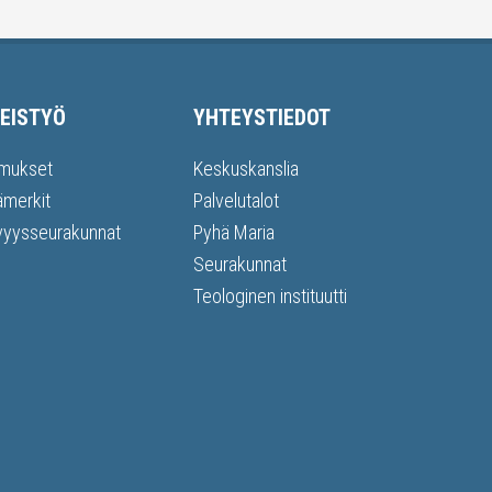
EISTYÖ
YHTEYSTIEDOT
mukset
Keskuskanslia
ämerkit
Palvelutalot
vyysseurakunnat
Pyhä Maria
Seurakunnat
Teologinen instituutti