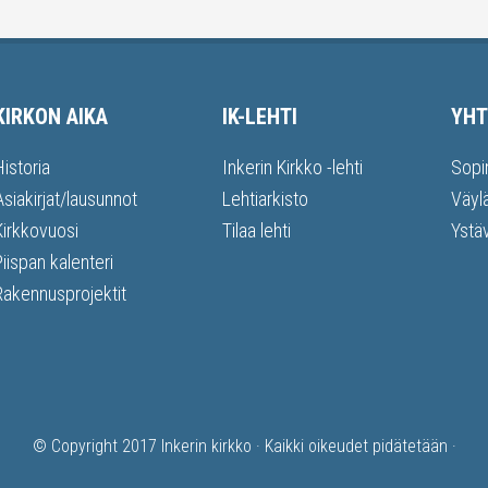
KIRKON AIKA
IK-LEHTI
YHT
Historia
Inkerin Kirkko -lehti
Sopi
Asiakirjat/lausunnot
Lehtiarkisto
Väyl
Kirkkovuosi
Tilaa lehti
Ystä
Piispan kalenteri
Rakennusprojektit
© Copyright 2017
Inkerin kirkko
· Kaikki oikeudet pidätetään ·