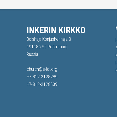
INKERIN KIRKKO
Bolshaja Konjushennaja 8
191186 St. Petersburg
Russia
church@e-lci.org
+7-812-3128289
+7-812-3128339