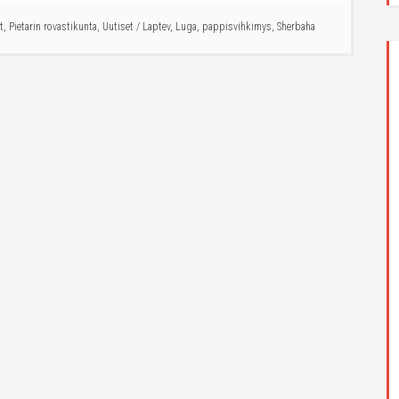
t
,
Pietarin rovastikunta
,
Uutiset
/
Laptev
,
Luga
,
pappisvihkimys
,
Sherbaha