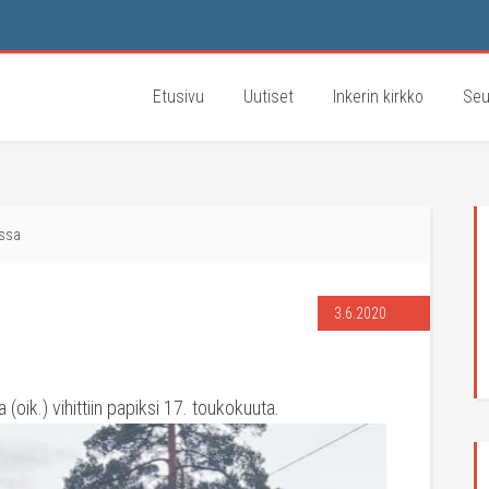
Etusivu
Uutiset
Inkerin kirkko
Seu
ssa
3.6.2020
oik.) vihittiin papiksi 17. toukokuuta.