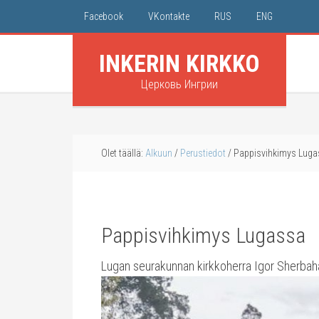
Facebook
VKontakte
RUS
ENG
INKERIN KIRKKO
Церковь Ингрии
Olet täällä:
Alkuun
/
Perustiedot
/
Pappisvihkimys Luga
Pappisvihkimys Lugassa
Lugan seurakunnan kirkkoherra Igor Sherbaha (