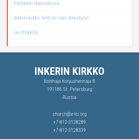
Perheleiri Ulan-Udessa
Inkerin kirkko -lehti on taas ilmestynyt
(ei otsikkoa)
INKERIN KIRKKO
Bolshaja Konjushennaja 8
191186 St. Petersburg
Russia
church@e-lci.org
+7-812-3128289
+7-812-3128339