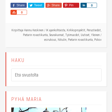
Share
Tweet
Share
Pin
Share
0
Share
0
Kirjoittaja
Hannu Keskinen
/
IK ajankohtaista
,
Kirkkoprojektit
,
Perustiedot
,
Pietarin rovastikunta
,
Seurakunnat
,
Työmuodot
,
Uutiset
,
Yleinen
/
esirukous
,
Nikulin
,
Pietarin rovastikunta
,
Pskov
HAKU
PYHÄ MARIA