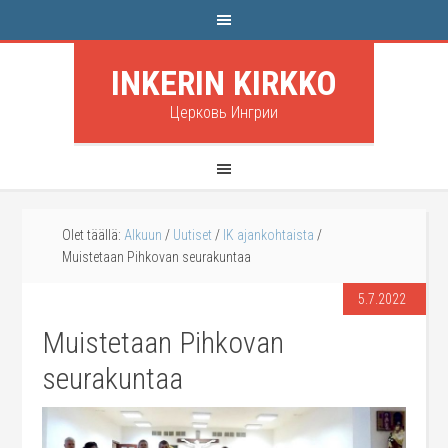
INKERIN KIRKKO
Церковь Ингрии
Olet täällä:
Alkuun
/
Uutiset
/
IK ajankohtaista
/
Muistetaan Pihkovan seurakuntaa
5.7.2022
Muistetaan Pihkovan
seurakuntaa