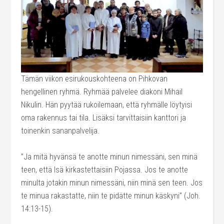
Tämän viikon esirukouskohteena on Pihkovan
hengellinen ryhmä. Ryhmää palvelee diakoni Mihail
Nikulin. Hän pyytää rukoilemaan, että ryhmälle löytyisi
oma rakennus tai tila. Lisäksi tarvittaisiin kanttori ja
toinenkin sananpalvelija.
”Ja mitä hyvänsä te anotte minun nimessäni, sen minä
teen, että Isä kirkastettaisiin Pojassa. Jos te anotte
minulta jotakin minun nimessäni, niin minä sen teen. Jos
te minua rakastatte, niin te pidätte minun käskyni” (Joh.
14:13-15).