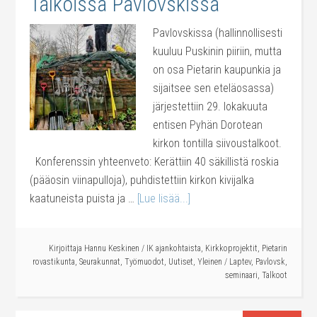
Talkoissa Pavlovskissa
Pavlovskissa (hallinnollisesti
kuuluu Puskinin piiriin, mutta
on osa Pietarin kaupunkia ja
sijaitsee sen eteläosassa)
järjestettiin 29. lokakuuta
entisen Pyhän Dorotean
kirkon tontilla siivoustalkoot.
Konferenssin yhteenveto: Kerättiin 40 säkillistä roskia
(pääosin viinapulloja), puhdistettiin kirkon kivijalka
kaatuneista puista ja …
[Lue lisää...]
Kirjoittaja
Hannu Keskinen
/
IK ajankohtaista
,
Kirkkoprojektit
,
Pietarin
rovastikunta
,
Seurakunnat
,
Työmuodot
,
Uutiset
,
Yleinen
/
Laptev
,
Pavlovsk
,
seminaari
,
Talkoot