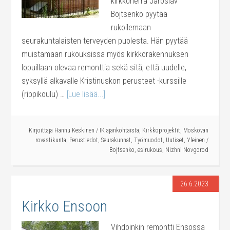
kirkkoherra Jaroslav
Bojtsenko pyytää
rukoilemaan
seurakuntalaisten terveyden puolesta. Hän pyytää
muistamaan rukouksissa myös kirkkorakennuksen
lopuillaan olevaa remonttia sekä sitä, että uudelle,
syksyllä alkavalle Kristinuskon perusteet -kurssille
(rippikoulu) …
[Lue lisää...]
Kirjoittaja
Hannu Keskinen
/
IK ajankohtaista
,
Kirkkoprojektit
,
Moskovan
rovastikunta
,
Perustiedot
,
Seurakunnat
,
Työmuodot
,
Uutiset
,
Yleinen
/
Bojtsenko
,
esirukous
,
Nizhni Novgorod
26.6.2023
Kirkko Ensoon
Vihdoinkin remontti Ensossa