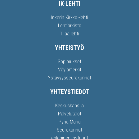
IK-LEHTI
Inkerin Kirkko -lehti
Lehtiarkisto
Tilaa lehti
YHTEISTYÖ
Sopimukset
Väylämerkit
Ystävyysseurakunnat
YHTEYSTIEDOT
Keskuskanslia
Palvelutalot
Pyhä Maria
Seurakunnat
Teologinen instituutti