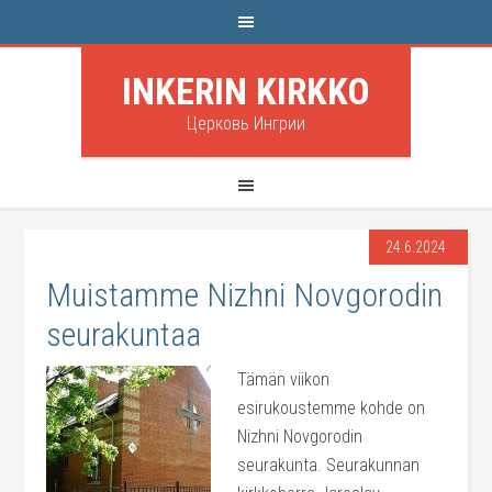
INKERIN KIRKKO
Церковь Ингрии
24.6.2024
Muistamme Nizhni Novgorodin
seurakuntaa
Tämän viikon
esirukoustemme kohde on
Nizhni Novgorodin
seurakunta. Seurakunnan