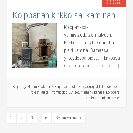
2.8.2022
Kolppanan kirkko sai kaminan
Kolppanassa
valmistaudutaan talveen.
Kirkkoon on nyt asennettu
pieni kamina. Samassa
yhteydessä pidettiin kirkossa
siivoustalkoot. …
[Lue lisää...]
Kirjoittaja
Hannu Keskinen
/
IK ajankohtaista
,
Kirkkoprojektit
,
Länsi-Inkerin
rovastikunta
,
Työmuodot
,
Uutiset
,
Yleinen
/
kamina
,
Kolppana
,
talmistautuminen talveen
…
1
2
3
6
Seuraava sivu »