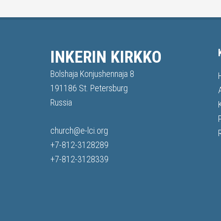
INKERIN KIRKKO
Bolshaja Konjushennaja 8
191186 St. Petersburg
Russia
church@e-lci.org
+7-812-3128289
+7-812-3128339