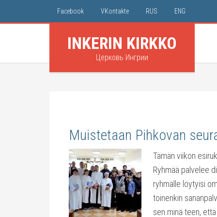
Facebook
VKontakte
RUS
ENG
INKERIN KIRKKO
Церковь Ингрии
Muistetaan Pihkovan seur
Tämän viikon esiru
Ryhmää palvelee dia
ryhmälle löytyisi oma
toinenkin sananpalv
sen minä teen, että 