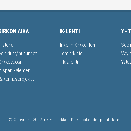
KIRKON AIKA
IK-LEHTI
YHT
Historia
Inkerin Kirkko -lehti
Sopi
Asiakirjat/lausunnot
Lehtiarkisto
Väyl
Kirkkovuosi
Tilaa lehti
Ystä
Piispan kalenteri
Rakennusprojektit
© Copyright 2017
Inkerin kirkko
· Kaikki oikeudet pidätetään ·