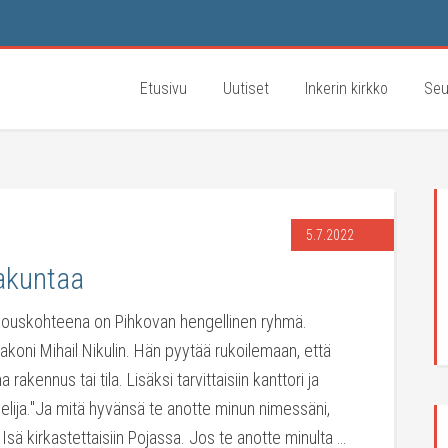
Etusivu
Uutiset
Inkerin kirkko
Seu
5.7.2022
akuntaa
kouskohteena on Pihkovan hengellinen ryhmä.
koni Mihail Nikulin. Hän pyytää rukoilemaan, että
 rakennus tai tila. Lisäksi tarvittaisiin kanttori ja
elija."Ja mitä hyvänsä te anotte minun nimessäni,
Isä kirkastettaisiin Pojassa. Jos te anotte minulta …