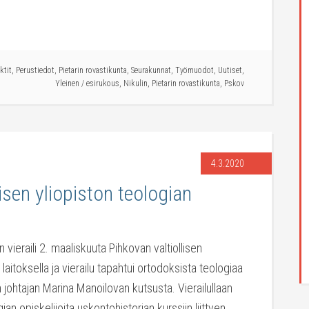
ktit
,
Perustiedot
,
Pietarin rovastikunta
,
Seurakunnat
,
Työmuodot
,
Uutiset
,
Yleinen
/
esirukous
,
Nikulin
,
Pietarin rovastikunta
,
Pskov
4.3.2020
lisen yliopiston teologian
n vieraili 2. maaliskuuta Pihkovan valtiollisen
 laitoksella ja vierailu tapahtui ortodoksista teologiaa
 johtajan Marina Manoilovan kutsusta. Vierailullaan
ian opiskelijoita uskontohistorian kurssiin liittyen.