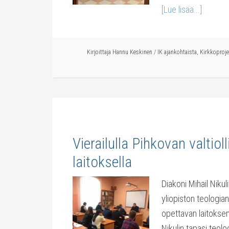
[Lue lisää...]
Kirjoittaja
Hannu Keskinen
/
IK ajankohtaista
,
Kirkkoproje
Vierailulla Pihkovan valtiol
laitoksella
Diakoni Mihail Nikuli
yliopiston teologian
opettavan laitoksen
Nikulin tapasi teolog