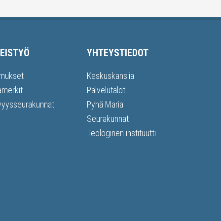
EISTYÖ
YHTEYSTIEDOT
mukset
Keskuskanslia
ämerkit
Palvelutalot
vyysseurakunnat
Pyhä Maria
Seurakunnat
Teologinen instituutti