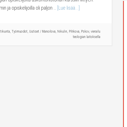
in ja opiskelijoilla oli paljon …
[Lue lisää...]
stikunta
,
Työmuodot
,
Uutiset
/
Manoilova
,
Nikulin
,
Pihkova
,
Pskov
,
vierailu
teologian laitoksella