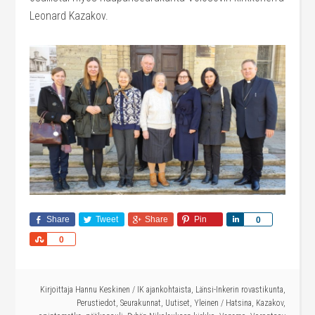
Leonard Kazakov.
Share
Tweet
Share
Pin
Share
0
Share
0
Kirjoittaja
Hannu Keskinen
/
IK ajankohtaista
,
Länsi-Inkerin rovastikunta
,
Perustiedot
,
Seurakunnat
,
Uutiset
,
Yleinen
/
Hatsina
,
Kazakov
,