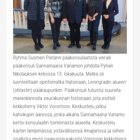
Ryhmä Suomen Pietarin pääkonsulaatista vieraili
pääkonsuli Sannamaaria Vanamon johdolla Pyhän
Nikolauksen kirkossa 13. lokakuuta. Matka oli
luonteeltaan opintomatka Hatsinaan, Leningradin alueen
(oblastin) pääkaupunkiin. Pääkonsuli tutustui suurella
mielenkiinnolla seurakunnan historiaan, jota esitteli
kirkkoherra Viktor Vorontsov. Keskustelu jatkui
kahvikupin ääressä, jonka aikana Sannamaaria Vanamo
kertoi konsulaatin toiminnasta alueella. Keskustelu
käytiin lämpimässä, ystävällisessä ilmapiirissä ja siihen
osallistui myös naapuriseurakunta Volosovin kirkkoherra