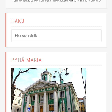
opintomatka
,
pääkonsuli
,
Pyhän Nikolauksen kirkko
,
Vanamo
,
Vorontsov
HAKU
PYHÄ MARIA