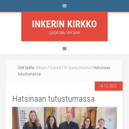
INKERIN KIRKKO
Церковь Ингрии
Olet täällä:
Alkuun
/
Uutiset
/
IK ajankohtaista
/
Hatsinaan
tutustumassa
14.10.2022
Hatsinaan tutustumassa