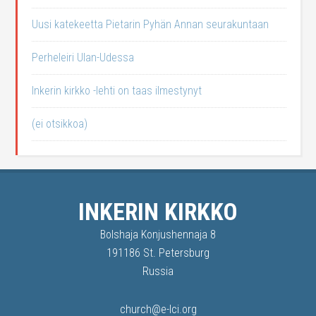
Uusi katekeetta Pietarin Pyhän Annan seurakuntaan
Perheleiri Ulan-Udessa
Inkerin kirkko -lehti on taas ilmestynyt
(ei otsikkoa)
INKERIN KIRKKO
Bolshaja Konjushennaja 8
191186 St. Petersburg
Russia
church@e-lci.org