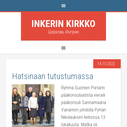
INKERIN KIRKKO
Церковь Ингрии
14.10.2022
Hatsinaan tutustumassa
Ryhmä Suomen Pietarin
pääkonsulaatista vieraili
pääkonsuli Sannamaaria
Vanamon johdolla Pyhän
Nikolauksen kirkossa 13.
lokakuuta. Matka oli