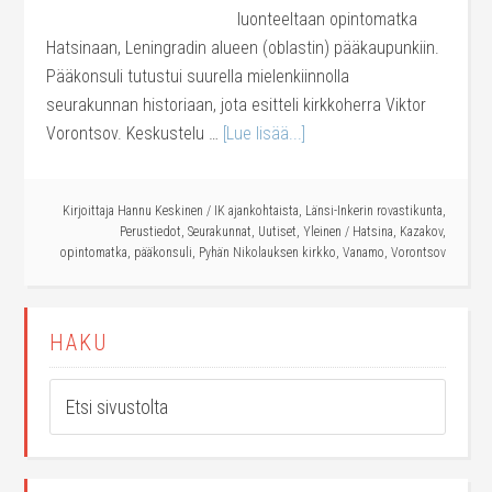
luonteeltaan opintomatka
Hatsinaan, Leningradin alueen (oblastin) pääkaupunkiin.
Pääkonsuli tutustui suurella mielenkiinnolla
seurakunnan historiaan, jota esitteli kirkkoherra Viktor
Vorontsov. Keskustelu …
[Lue lisää...]
Kirjoittaja
Hannu Keskinen
/
IK ajankohtaista
,
Länsi-Inkerin rovastikunta
,
Perustiedot
,
Seurakunnat
,
Uutiset
,
Yleinen
/
Hatsina
,
Kazakov
,
opintomatka
,
pääkonsuli
,
Pyhän Nikolauksen kirkko
,
Vanamo
,
Vorontsov
HAKU