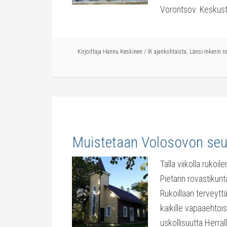
Vorontsov. Keskus
Kirjoittaja
Hannu Keskinen
/
IK ajankohtaista
,
Länsi-Inkerin r
Muistetaan Volosovon seu
Tällä viikolla ruko
Pietarin rovastiku
Rukoillaan terveytt
kaikille vapaaehtois
uskollisuutta Herra