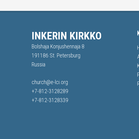
INKERIN KIRKKO
Bolshaja Konjushennaja 8
191186 St. Petersburg
Russia
church@e-lci.org
+7-812-3128289
+7-812-3128339