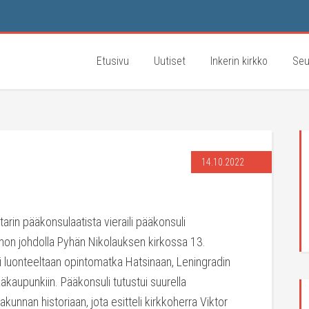
Etusivu
Uutiset
Inkerin kirkko
Seu
14.10.2022
in pääkonsulaatista vieraili pääkonsuli
n johdolla Pyhän Nikolauksen kirkossa 13.
i luonteeltaan opintomatka Hatsinaan, Leningradin
äkaupunkiin. Pääkonsuli tutustui suurella
akunnan historiaan, jota esitteli kirkkoherra Viktor