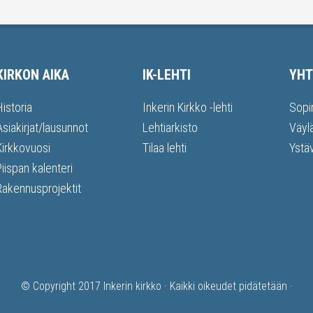
KIRKON AIKA
IK-LEHTI
YHT
Historia
Inkerin Kirkko -lehti
Sopi
Asiakirjat/lausunnot
Lehtiarkisto
Väyl
Kirkkovuosi
Tilaa lehti
Ystä
Piispan kalenteri
Rakennusprojektit
© Copyright 2017
Inkerin kirkko
· Kaikki oikeudet pidätetään ·