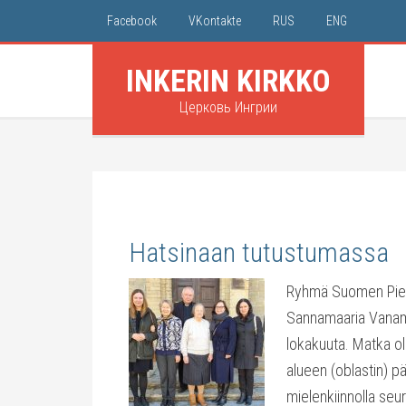
Facebook
VKontakte
RUS
ENG
INKERIN KIRKKO
Церковь Ингрии
Hatsinaan tutustumassa
Ryhmä Suomen Pietar
Sannamaaria Vanamo
lokakuuta. Matka ol
alueen (oblastin) pä
mielenkiinnolla seur