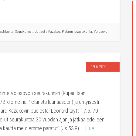
vastikunta
,
Seurakunnat
,
Uutiset
/
Kazakov
,
Pietarin rovastikunta
,
Volosovo
19.6.2020
oilemme Volosovon seurakunnan (Kupanitsan
2 kilometriä Pietarista lounaaseen) ja erityisesti
rd Kazakovin puolesta. Leonard täytti 17.6. 70
ellut seurakuntaa 30 vuoden ajan ja jatkaa edelleen.
a kautta me olemme paratut” (Js 53:8). …
[Lue