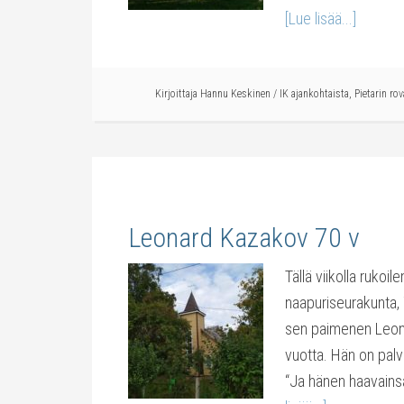
[Lue lisää...]
Kirjoittaja
Hannu Keskinen
/
IK ajankohtaista
,
Pietarin ro
Leonard Kazakov 70 v
Tällä viikolla ruk
naapuriseurakunta, 7
sen paimenen Leona
vuotta. Hän on palv
“Ja hänen haavains