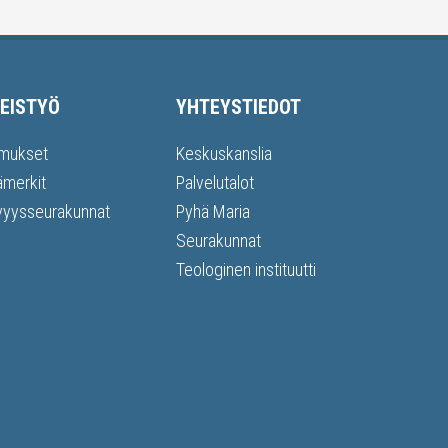
EISTYÖ
YHTEYSTIEDOT
mukset
Keskuskanslia
ämerkit
Palvelutalot
vyysseurakunnat
Pyhä Maria
Seurakunnat
Teologinen instituutti