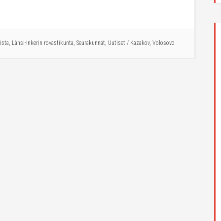
ista
,
Länsi-Inkerin rovastikunta
,
Seurakunnat
,
Uutiset
/
Kazakov
,
Volosovo