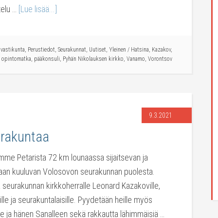
telu …
[Lue lisää...]
ovastikunta
,
Perustiedot
,
Seurakunnat
,
Uutiset
,
Yleinen
/
Hatsina
,
Kazakov
,
opintomatka
,
pääkonsuli
,
Pyhän Nikolauksen kirkko
,
Vanamo
,
Vorontsov
9.3.2021
rakuntaa
ilemme Petarista 72 km lounaassa sijaitsevan ja
ntaan kuuluvan Volosovon seurakunnan puolesta.
ä seurakunnan kirkkoherralle Leonard Kazakoville,
ille ja seurakuntalaisille. Pyydetään heille myös
lle ja hänen Sanalleen sekä rakkautta lähimmäisiä …