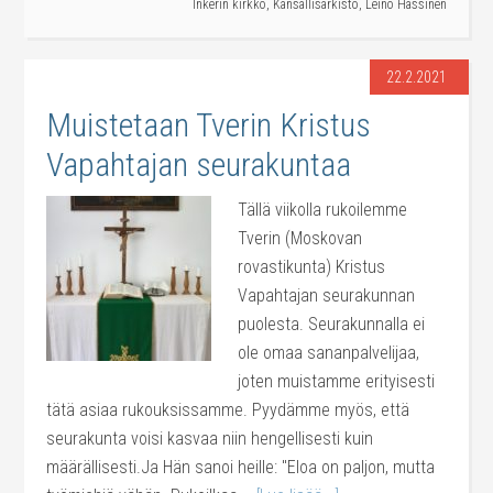
Inkerin kirkko
,
Kansallisarkisto
,
Leino Hassinen
22.2.2021
Muistetaan Tverin Kristus
Vapahtajan seurakuntaa
Tällä viikolla rukoilemme
Tverin (Moskovan
rovastikunta) Kristus
Vapahtajan seurakunnan
puolesta. Seurakunnalla ei
ole omaa sananpalvelijaa,
joten muistamme erityisesti
tätä asiaa rukouksissamme. Pyydämme myös, että
seurakunta voisi kasvaa niin hengellisesti kuin
määrällisesti.Ja Hän sanoi heille: "Eloa on paljon, mutta