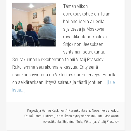
Tämän viikon
esirukouskohde on Tulan
hallinnollisella alueella
sijaitseva ja Moskovan
rovastikuntaan kuuluva
Shjokinon Jeesuksen
syntymän seurakunta.
Seurakunnan kirkkoherrana toimii Vitalij Prasolov.
Rukoilemme seurakunnalle kasvua. Erityisenä
esirukouspyyntönä on Viktorija-sisaren terveys. Hänellä
on selkärankaan liittyvä sairaus ja tästä johtuen …
[Lue
lisää...]
Kirjoittaja
Hannu Keskinen
/
IK ajankohtaista
,
News
,
Perustiedot
,
Seurakunnat
,
Uutiset
/
Kristuksen syntymän seurakunta
,
Moskovan
rovastikunta
,
Shjokino
,
Tula
,
Viktorija
,
Vitalij Prasolov