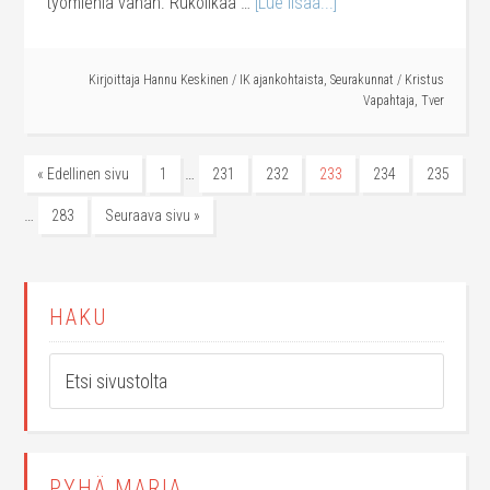
työmiehiä vähän. Rukoilkaa …
[Lue lisää...]
Kirjoittaja
Hannu Keskinen
/
IK ajankohtaista
,
Seurakunnat
/
Kristus
Vapahtaja
,
Tver
…
« Edellinen sivu
1
231
232
233
234
235
…
283
Seuraava sivu »
HAKU
PYHÄ MARIA