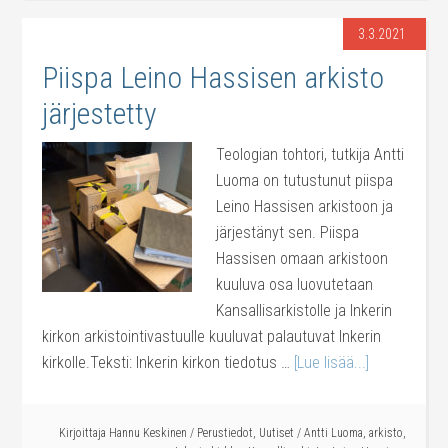
3.3.2021
Piispa Leino Hassisen arkisto
järjestetty
Teologian tohtori, tutkija Antti
Luoma on tutustunut piispa
Leino Hassisen arkistoon ja
järjestänyt sen. Piispa
Hassisen omaan arkistoon
kuuluva osa luovutetaan
Kansallisarkistolle ja Inkerin
kirkon arkistointivastuulle kuuluvat palautuvat Inkerin
kirkolle.Teksti: Inkerin kirkon tiedotus …
[Lue lisää...]
Kirjoittaja
Hannu Keskinen
/
Perustiedot
,
Uutiset
/
Antti Luoma
,
arkisto
,