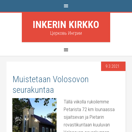
INKERIN KIRKKO
Церковь Ингрии
9.3.2021
Muistetaan Volosovon
seurakuntaa
Tällä viikolla rukoilemme
Petarista 72 km lounaassa
sijaitsevan ja Pietarin
rovastikuntaan kuuluvan