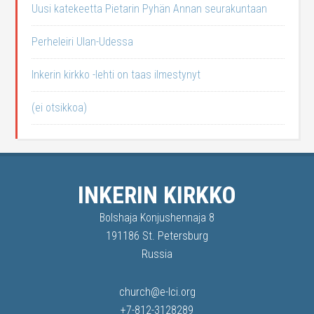
Uusi katekeetta Pietarin Pyhän Annan seurakuntaan
Perheleiri Ulan-Udessa
Inkerin kirkko -lehti on taas ilmestynyt
(ei otsikkoa)
INKERIN KIRKKO
Bolshaja Konjushennaja 8
191186 St. Petersburg
Russia
church@e-lci.org
+7-812-3128289