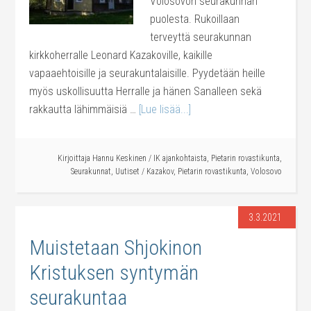
Volosovon seurakunnan
puolesta. Rukoillaan
terveyttä seurakunnan
kirkkoherralle Leonard Kazakoville, kaikille
vapaaehtoisille ja seurakuntalaisille. Pyydetään heille
myös uskollisuutta Herralle ja hänen Sanalleen sekä
rakkautta lähimmäisiä …
[Lue lisää...]
Kirjoittaja
Hannu Keskinen
/
IK ajankohtaista
,
Pietarin rovastikunta
,
Seurakunnat
,
Uutiset
/
Kazakov
,
Pietarin rovastikunta
,
Volosovo
3.3.2021
Muistetaan Shjokinon
Kristuksen syntymän
seurakuntaa