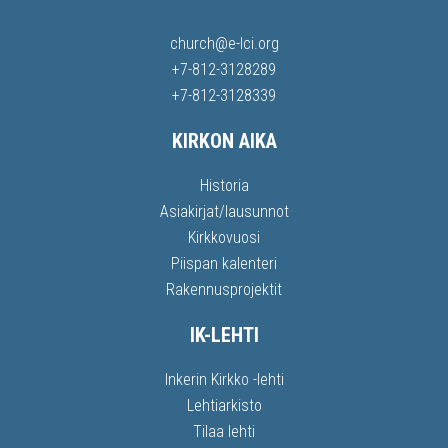
church@e-lci.org
+7-812-3128289
+7-812-3128339
KIRKON AIKA
Historia
Asiakirjat/lausunnot
Kirkkovuosi
Piispan kalenteri
Rakennusprojektit
IK-LEHTI
Inkerin Kirkko -lehti
Lehtiarkisto
Tilaa lehti