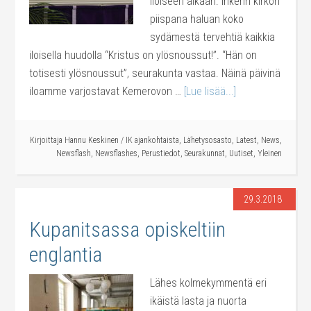
iloiseen aikaan. Inkerin kirkon
piispana haluan koko
sydämestä tervehtiä kaikkia
iloisella huudolla “Kristus on ylösnoussut!”. “Hän on
totisesti ylösnoussut”, seurakunta vastaa. Näinä päivinä
iloamme varjostavat Kemerovon …
[Lue lisää...]
Kirjoittaja
Hannu Keskinen
/
IK ajankohtaista
,
Lähetysosasto
,
Latest
,
News
,
Newsflash
,
Newsflashes
,
Perustiedot
,
Seurakunnat
,
Uutiset
,
Yleinen
29.3.2018
Kupanitsassa opiskeltiin
englantia
Lähes kolmekymmentä eri
ikäistä lasta ja nuorta