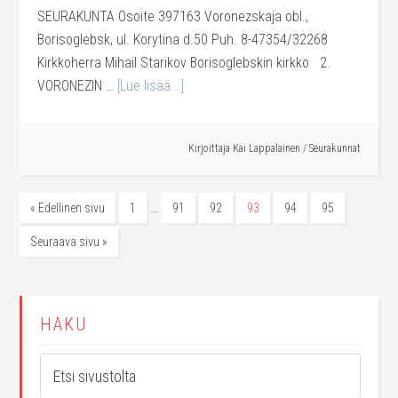
SEURAKUNTA Osoite 397163 Voronezskaja obl.,
Borisoglebsk, ul. Korytina d.50 Puh. 8-47354/32268
Kirkkoherra Mihail Starikov Borisoglebskin kirkko 2.
VORONEZIN …
[Lue lisää...]
Kirjoittaja
Kai Lappalainen
/
Seurakunnat
…
« Edellinen sivu
1
91
92
93
94
95
Seuraava sivu »
HAKU