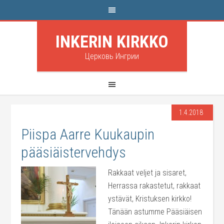
INKERIN KIRKKO
Церковь Ингрии
1.4.2018
Piispa Aarre Kuukaupin
pääsiäistervehdys
Rakkaat veljet ja sisaret,
Herrassa rakastetut, rakkaat
ystävät, Kristuksen kirkko!
Tänään astumme Pääsiäisen