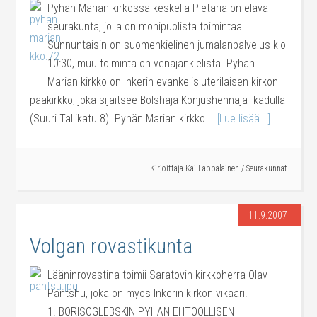
Pyhän Marian kirkossa keskellä Pietaria on elävä
seurakunta, jolla on monipuolista toimintaa.
Sunnuntaisin on suomenkielinen jumalanpalvelus klo
10:30, muu toiminta on venäjänkielistä. Pyhän
Marian kirkko on Inkerin evankelisluterilaisen kirkon
pääkirkko, joka sijaitsee Bolshaja Konjushennaja -kadulla
(Suuri Tallikatu 8). Pyhän Marian kirkko …
[Lue lisää...]
Kirjoittaja
Kai Lappalainen
/
Seurakunnat
11.9.2007
Volgan rovastikunta
Lääninrovastina toimii Saratovin kirkkoherra Olav
Pantshu, joka on myös Inkerin kirkon vikaari.
1. BORISOGLEBSKIN PYHÄN EHTOOLLISEN