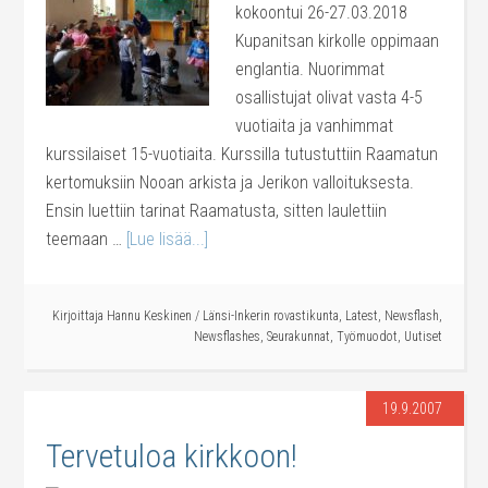
kokoontui 26-27.03.2018
Kupanitsan kirkolle oppimaan
englantia. Nuorimmat
osallistujat olivat vasta 4-5
vuotiaita ja vanhimmat
kurssilaiset 15-vuotiaita. Kurssilla tutustuttiin Raamatun
kertomuksiin Nooan arkista ja Jerikon valloituksesta.
Ensin luettiin tarinat Raamatusta, sitten laulettiin
teemaan …
[Lue lisää...]
Kirjoittaja
Hannu Keskinen
/
Länsi-Inkerin rovastikunta
,
Latest
,
Newsflash
,
Newsflashes
,
Seurakunnat
,
Työmuodot
,
Uutiset
19.9.2007
Tervetuloa kirkkoon!