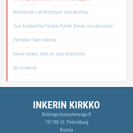
Muistetaan Lahdenpohjan seurakuntaa
Uusi katekeetta Pietarin Pyhän Annan seurakuntaan
Perheleiri Ulan-Udessa
Inkerin kirkko -lehti on taas ilmestynyt
(ei otsikkoa)
INKERIN KIRKKO
Bolshaja Konjushennaja 8
191186 St. Petersburg
Russia