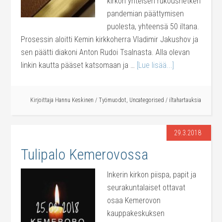
kirkon yhteisen rukoushetken
pandemian päättymisen
puolesta, yhteensä 50 iltana.
Prosessin aloitti Kemin kirkkoherra Vladimir Jakushov ja
sen päätti diakoni Anton Rudoi Tsalnasta. Alla olevan
linkin kautta pääset katsomaan ja …
[Lue lisää...]
Kirjoittaja
Hannu Keskinen
/
Työmuodot
,
Uncategorised
/
iltahartauksia
29.3.2018
Tulipalo Kemerovossa
Inkerin kirkon piispa, papit ja
seurakuntalaiset ottavat
osaa Kemerovon
kauppakeskuksen