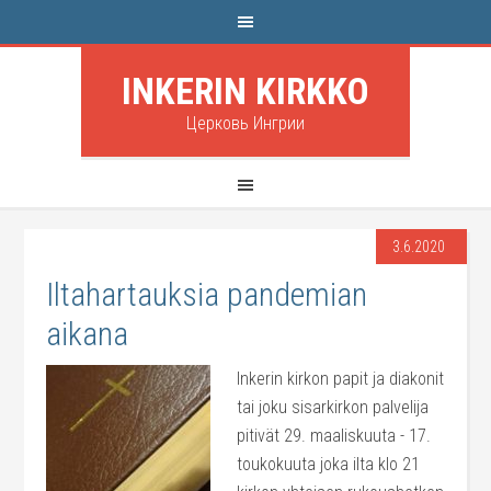
INKERIN KIRKKO
Церковь Ингрии
3.6.2020
Iltahartauksia pandemian
aikana
Inkerin kirkon papit ja diakonit
tai joku sisarkirkon palvelija
pitivät 29. maaliskuuta - 17.
toukokuuta joka ilta klo 21