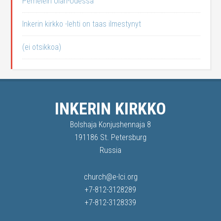
Perheleiri Ulan-Udessa
Inkerin kirkko -lehti on taas ilmestynyt
(ei otsikkoa)
INKERIN KIRKKO
Bolshaja Konjushennaja 8
191186 St. Petersburg
Russia
church@e-lci.org
+7-812-3128289
+7-812-3128339