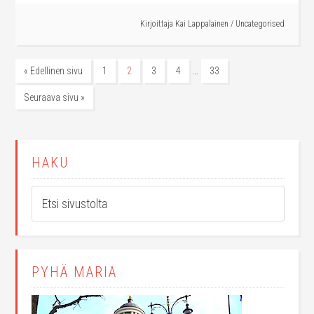
Kirjoittaja
Kai Lappalainen
/
Uncategorised
…
« Edellinen sivu
1
2
3
4
33
Seuraava sivu »
HAKU
PYHÄ MARIA