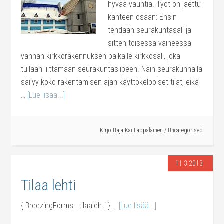
hyvää vauhtia. Työt on jaettu
kahteen osaan: Ensin
tehdään seurakuntasali ja
sitten toisessa vaiheessa
vanhan kirkkorakennuksen paikalle kirkkosali, joka
tullaan liittämään seurakuntasiipeen. Näin seurakunnalla
säilyy koko rakentamisen ajan käyttökelpoiset tilat, eikä
…
[Lue lisää...]
Kirjoittaja
Kai Lappalainen
/
Uncategorised
11.3.2013
Tilaa lehti
{ BreezingForms : tilaalehti } …
[Lue lisää...]