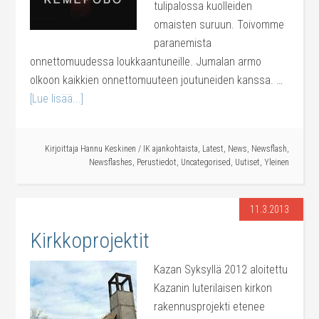
tulipalossa kuolleiden
omaisten suruun. Toivomme
paranemista
onnettomuudessa loukkaantuneille. Jumalan armo
olkoon kaikkien onnettomuuteen joutuneiden kanssa. …
[Lue lisää...]
Kirjoittaja
Hannu Keskinen
/
IK ajankohtaista
,
Latest
,
News
,
Newsflash
,
Newsflashes
,
Perustiedot
,
Uncategorised
,
Uutiset
,
Yleinen
11.3.2013
Kirkkoprojektit
Kazan Syksyllä 2012 aloitettu
Kazanin luterilaisen kirkon
rakennusprojekti etenee