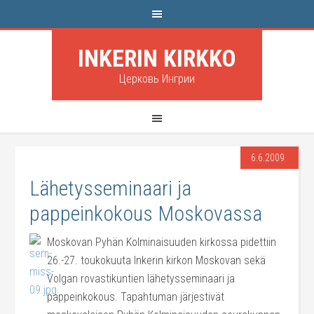
INKERIN KIRKKO
Церковь Ингрии
6.6.2009
Lähetysseminaari ja
pappeinkokous Moskovassa
Moskovan Pyhän Kolminaisuuden kirkossa pidettiin
26.-27. toukokuuta Inkerin kirkon Moskovan sekä
Volgan rovastikuntien lähetysseminaari ja
pappeinkokous. Tapahtuman järjestivät