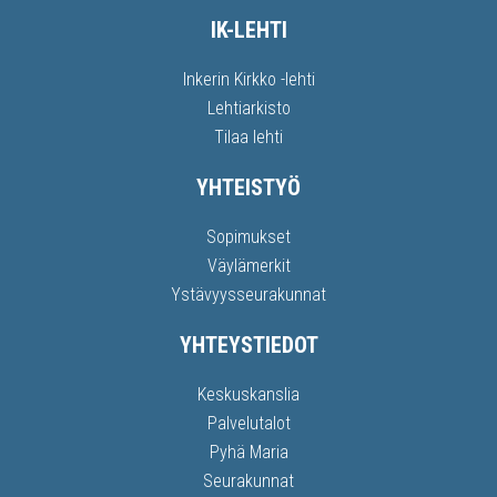
IK-LEHTI
Inkerin Kirkko -lehti
Lehtiarkisto
Tilaa lehti
YHTEISTYÖ
Sopimukset
Väylämerkit
Ystävyysseurakunnat
YHTEYSTIEDOT
Keskuskanslia
Palvelutalot
Pyhä Maria
Seurakunnat