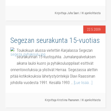
Kirjoittaja
Juha Saari
/
IK ajankohtaista
22.5.2009
Segezan seurakunta 15-vuotias
Toukokuun alussa vietettiin Karjalassa Segezan
seurakunnan 15-vuotisjuhlia. Jumalanpalveluksen
aikana lauloi kuoro ja pyhäkouluoppilaat esittivät
onnentoivotuksia ja ylistivät Herraa. Segezassa alettiin
pitää kotikokouksia lähetystyöntekijä Olavi Raassinan
johdolla vuodesta 1991. Kesällä 1993 …
[Lue lisää...]
Kirjoittaja
Kristiina Paananen
/
IK ajankohtaista