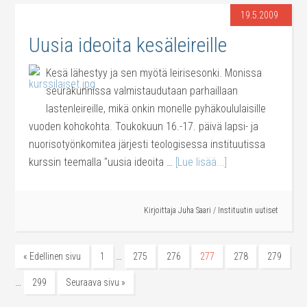
19.5.2009
Uusia ideoita kesäleireille
Kesä lähestyy ja sen myötä leirisesonki. Monissa
seurakunnissa valmistaudutaan parhaillaan
lastenleireille, mikä onkin monelle pyhäkoululaisille
vuoden kohokohta. Toukokuun 16.-17. päivä lapsi- ja
nuorisotyönkomitea järjesti teologisessa instituutissa
kurssin teemalla "uusia ideoita …
[Lue lisää...]
Kirjoittaja
Juha Saari
/
Instituutin uutiset
…
« Edellinen sivu
1
275
276
277
278
279
…
299
Seuraava sivu »