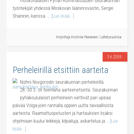
moskovalaisen Pyhän Kolminaisuuden seurakunnan
työntekijät yhdessä Moskovan lääninrovastin, Sergei
Shaninin, kanssa. …
[Lue lisää...]
Kirjoittaja
Kristiina Paananen
/
Lähetysuutisia
3.6.2009
Perheleirillä etsittiin aarteita
Nizhni Novgorodin seurakunnan perheleirillä
28.-30.5. oli teemana aarteenetsintä. Seurakunnan
pyhäkoululaiset perheineen viettivät pari upeaa
päivää Volga-joen rannalla oppien uutta taivaallisista
aarteista. Raamattuopetusten ja hartauksien lisäksi
ohjelmaan kuului leikkejä, kilpailuja, askartelua ja …
[Lue
lisää...]