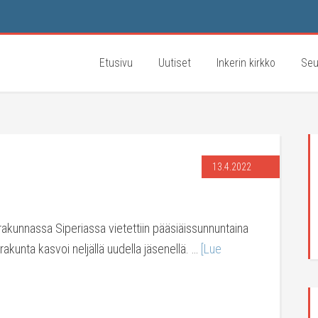
Etusivu
Uutiset
Inkerin kirkko
Seu
13.4.2022
akunnassa Siperiassa vietettiin pääsiäissunnuntaina
akunta kasvoi neljällä uudella jäsenellä. …
[Lue