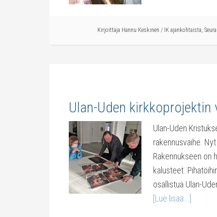
Kirjoittaja
Hannu Keskinen
/
IK ajankohtaista
,
Seur
Ulan-Uden kirkkoprojektin 
Ulan-Uden Kristuks
rakennusvaihe. Nyt v
Rakennukseen on hank
kalusteet. Pihatöih
osallistua Ulan-Ud
[Lue lisää...]