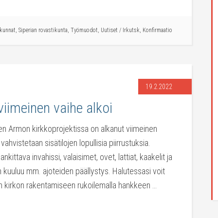
akunnat
,
Siperian rovastikunta
,
Työmuodot
,
Uutiset
/
Irkutsk
,
Konfirmaatio
19.2.2022
viimeinen vaihe alkoi
en Armon kirkkoprojektissa on alkanut viimeinen
ahvistetaan sisätilojen lopullisia piirrustuksia.
ittava invahissi, valaisimet, ovet, lattiat, kaakelit ja
in kuuluu mm. ajoteiden päällystys. Halutessasi voit
en kirkon rakentamiseen rukoilemalla hankkeen …