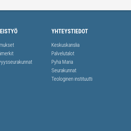
EISTYÖ
YHTEYSTIEDOT
mukset
Keskuskanslia
ämerkit
Palvelutalot
vyysseurakunnat
Pyhä Maria
Seurakunnat
Teologinen instituutti