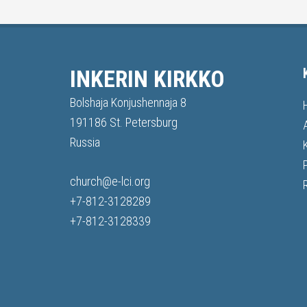
INKERIN KIRKKO
Bolshaja Konjushennaja 8
191186 St. Petersburg
Russia
church@e-lci.org
+7-812-3128289
+7-812-3128339