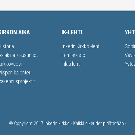
KIRKON AIKA
IK-LEHTI
YHT
Historia
Inkerin Kirkko -lehti
Sopi
Asiakirjat/lausunnot
Lehtiarkisto
Väyl
Kirkkovuosi
Tilaa lehti
Ystä
Piispan kalenteri
Rakennusprojektit
© Copyright 2017
Inkerin kirkko
· Kaikki oikeudet pidätetään ·