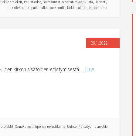
Kirkkoprojektit
,
Perustiedot
,
Seurakunnat
,
Siperian rovastikunta
,
Uutiset
/
arkkitehtuurikilpailu
,
julkisivuremontti
,
kirkkohallitus
,
Novosibirsk
20.1.2022
Uden kirkon sisätöiden edistymisestä. …
[Lue
projektit
,
Seurakunnat
,
Siperian rovastikunta
,
Uutiset
/
sisätyöt
,
Ulan-Ude