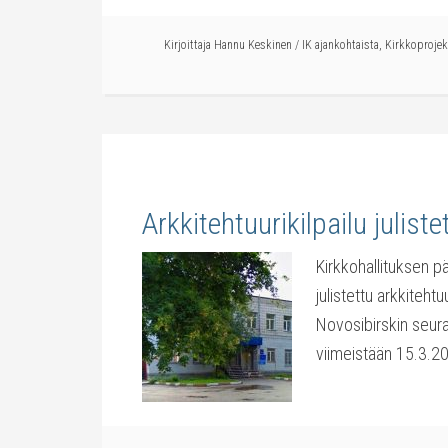
Kirjoittaja
Hannu Keskinen
/
IK ajankohtaista
,
Kirkkoprojek
Arkkitehtuurikilpailu juliste
Kirkkohallituksen p
julistettu arkkitehtu
Novosibirskin seura
viimeistään 15.3.