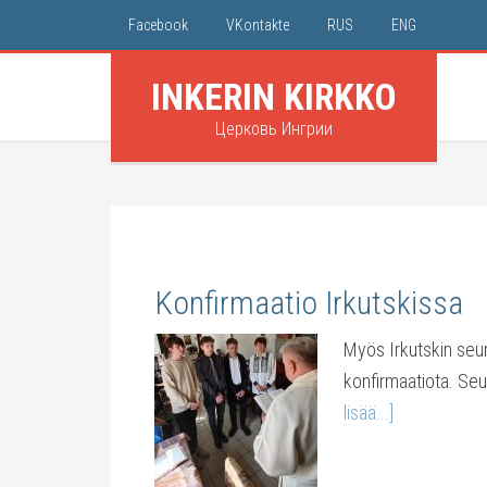
Facebook
VKontakte
RUS
ENG
INKERIN KIRKKO
Церковь Ингрии
Konfirmaatio Irkutskissa
Myös Irkutskin seur
konfirmaatiota. Seur
lisää...]