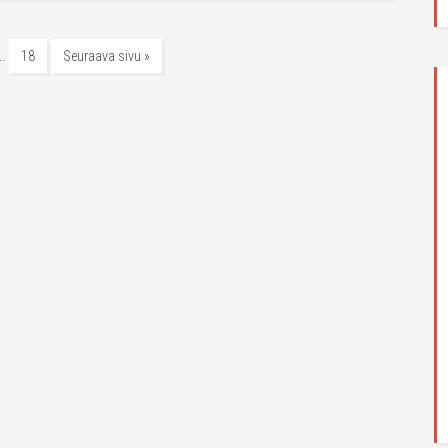
…
18
Seuraava sivu »