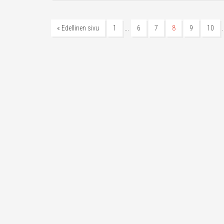
…
« Edellinen sivu
1
6
7
8
9
10