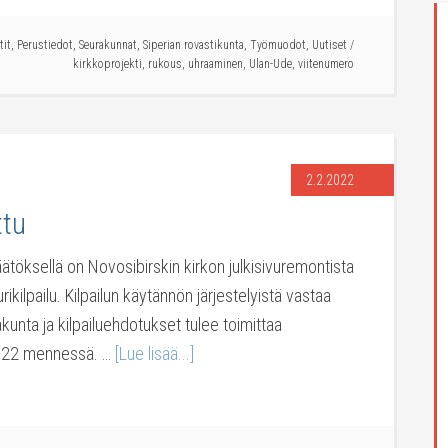
tit
,
Perustiedot
,
Seurakunnat
,
Siperian rovastikunta
,
Työmuodot
,
Uutiset
/
kirkkoprojekti
,
rukous
,
uhraaminen
,
Ulan-Ude
,
viitenumero
2.2.2022
ttu
äätöksellä on Novosibirskin kirkon julkisivuremontista
urikilpailu. Kilpailun käytännön järjestelyistä vastaa
kunta ja kilpailuehdotukset tulee toimittaa
2022 mennessä. …
[Lue lisää...]