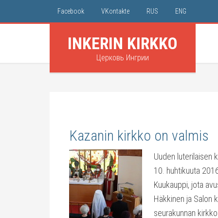
Facebook
VKontakte
RUS
ENG
INKERIN KIRKKO
Церковь Ингрии
Kazanin kirkko on valmis
Uuden luterilaisen 
10. huhtikuuta 2016
Kuukauppi, jota avu
Häkkinen ja Salon 
seurakunnan kirkkohe