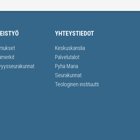
EISTYÖ
YHTEYSTIEDOT
mukset
Keskuskanslia
ämerkit
Palvelutalot
vyysseurakunnat
Pyhä Maria
Seurakunnat
Teologinen instituutti