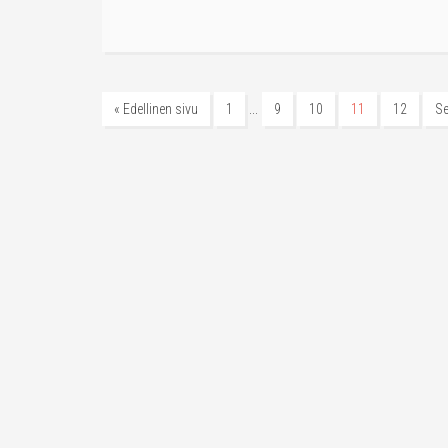
…
« Edellinen sivu
1
9
10
11
12
Se