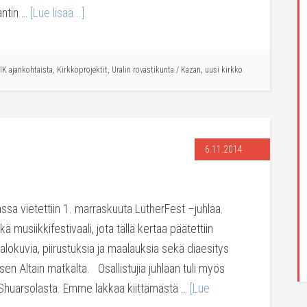
antin …
[Lue lisää...]
IK ajankohtaista
,
Kirkkoprojektit
,
Uralin rovastikunta
/
Kazan
,
uusi kirkko
6.11.2014
sa vietettiin 1. marraskuuta LutherFest –juhlaa.
ä musiikkifestivaali, jota tällä kertaa päätettiin
i valokuvia, piirustuksia ja maalauksia sekä diaesitys
en Altain matkalta. Osallistujia juhlaan tuli myös
Shuarsolasta. Emme lakkaa kiittämästä …
[Lue