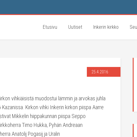
Etusivu
Uutiset
Inkerin kirkko
Seu
25.4.2016
kirkon vihkiäisistä muodostui lämmin ja arvokas juhla
 Kazanissa. Kirkon vihki Inkerin kirkon piispa Aarre
stivat Mikkelin hiippakunnan piispa Seppo
kirkkoherra Timo Hukka, Pyhän Andreaan
rra Anatolij Pogasij ja Uralin