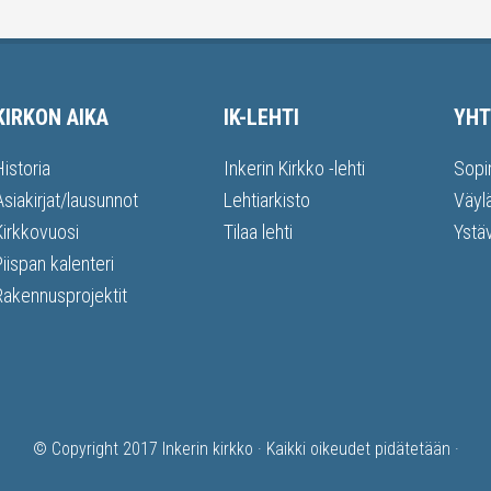
KIRKON AIKA
IK-LEHTI
YHT
Historia
Inkerin Kirkko -lehti
Sopi
Asiakirjat/lausunnot
Lehtiarkisto
Väyl
Kirkkovuosi
Tilaa lehti
Ystä
Piispan kalenteri
Rakennusprojektit
© Copyright 2017
Inkerin kirkko
· Kaikki oikeudet pidätetään ·