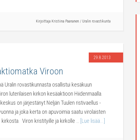
Kirjoittaja
Kristiina Paananen
/
Uralin rovastikunta
29.8.2013
aktiomatka Viroon
 Uralin rovastikunnasta osallistui kesäkuun
 Viron luterilaisen kirkon kesäaktioon Hiidenmaalla.
keskus on järjestänyt Neljän Tuulen ristivaellus -
 vuonna ja joka kerta on apuvoimia saatu virolaisten
kirkosta. Viron kristityille ja kirkolle …
[Lue lisää...]