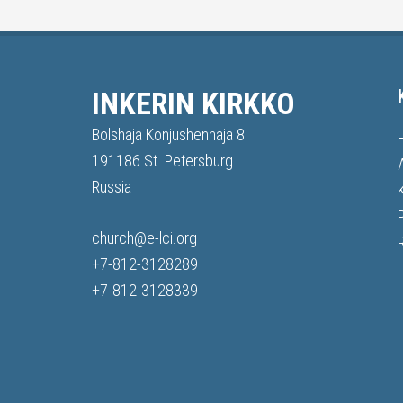
INKERIN KIRKKO
Bolshaja Konjushennaja 8
191186 St. Petersburg
Russia
church@e-lci.org
+7-812-3128289
+7-812-3128339