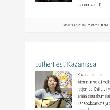
lääninrovasti Konst
Kirjoittaja
Kristiina Paananen
/
Etusivu
,
LutherFest Kazanissa
Kazanin seurakunnas
Aiemmin se oli pelkk
laajentaa. Esillä ol
erään seurakuntalais
Tsheboksarysta ja 