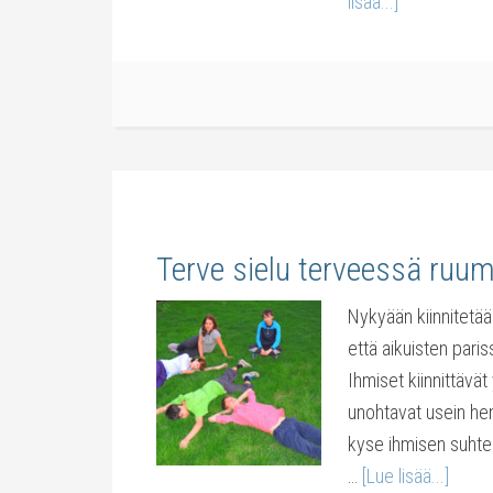
lisää...]
Terve sielu terveessä ruum
Nykyään kiinnitetä
että aikuisten pari
Ihmiset kiinnittäv
unohtavat usein heng
kyse ihmisen suhte
…
[Lue lisää...]