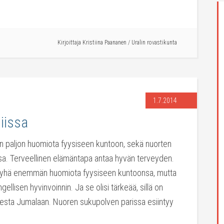
Kirjoittaja
Kristiina Paananen
/
Uralin rovastikunta
1.7.2014
iissa
än paljon huomiota fyysiseen kuntoon, sekä nuorten
ssa. Terveellinen elämäntapa antaa hyvän terveyden.
ät yhä enemmän huomiota fyysiseen kuntoonsa, mutta
ellisen hyvinvoinnin. Ja se olisi tärkeää, sillä on
esta Jumalaan. Nuoren sukupolven parissa esiintyy