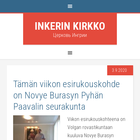
INKERIN KIRKKO
Церковь Ингрии
3.9.2020
Tämän viikon esirukouskohde
on Novye Burasyn Pyhän
Paavalin seurakunta
Viikon esirukouskohteena on
Volgan rovastikuntaan
kuuluva Novye Burasyn