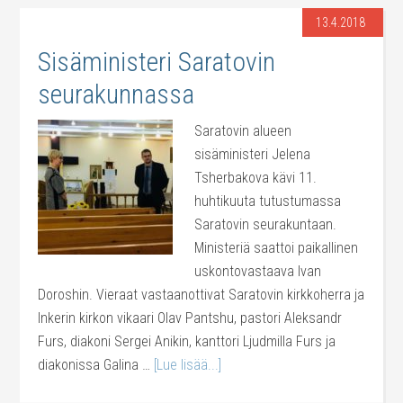
13.4.2018
Sisäministeri Saratovin
seurakunnassa
Saratovin alueen
sisäministeri Jelena
Tsherbakova kävi 11.
huhtikuuta tutustumassa
Saratovin seurakuntaan.
Ministeriä saattoi paikallinen
uskontovastaava Ivan
Doroshin. Vieraat vastaanottivat Saratovin kirkkoherra ja
Inkerin kirkon vikaari Olav Pantshu, pastori Aleksandr
Furs, diakoni Sergei Anikin, kanttori Ljudmilla Furs ja
diakonissa Galina …
[Lue lisää...]