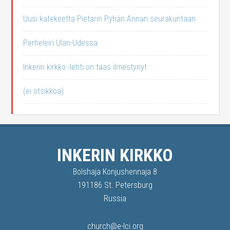
Uusi katekeetta Pietarin Pyhän Annan seurakuntaan
Perheleiri Ulan-Udessa
Inkerin kirkko -lehti on taas ilmestynyt
(ei otsikkoa)
INKERIN KIRKKO
Bolshaja Konjushennaja 8
191186 St. Petersburg
Russia
church@e-lci.org