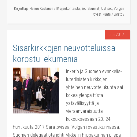
Kirjoittaja
Hannu Keskinen
/
IK ajankohtaista
,
Seurakunnat
,
Uutiset
,
Volgan
rovastikunta
/
Saratov
5.5.2017
Sisarkirkkojen neuvotteluissa
korostui ekumenia
Inkerin ja Suomen evankelis-
luterilaisten kirkkojen
yhteinen neuvottelukunta sai
kokea ylenpalttista
ystävällisyyttä ja
vieraanvaraisuutta
kokouksessaan 20.-24.
huhtikuuta 2017 Saratovissa, Volgan rovastikunnassa.
Suomen delegaatiota johti Mikkelin hiippakunnan piispa