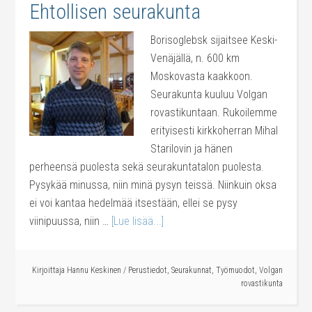
Ehtollisen seurakunta
Borisoglebsk sijaitsee Keski-
Venäjällä, n. 600 km
Moskovasta kaakkoon.
Seurakunta kuuluu Volgan
rovastikuntaan. Rukoilemme
erityisesti kirkkoherran Mihal
Starilovin ja hänen
perheensä puolesta sekä seurakuntatalon puolesta.
Pysykää minussa, niin minä pysyn teissä. Niinkuin oksa
ei voi kantaa hedelmää itsestään, ellei se pysy
viinipuussa, niin …
[Lue lisää...]
Kirjoittaja
Hannu Keskinen
/
Perustiedot
,
Seurakunnat
,
Työmuodot
,
Volgan
rovastikunta