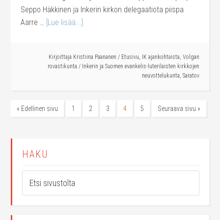
Seppo Häkkinen ja Inkerin kirkon delegaatiota piispa
Aarre …
[Lue lisää...]
Kirjoittaja
Kristiina Paananen
/
Etusivu
,
IK ajankohtaista
,
Volgan
rovastikunta
/
Inkerin ja Suomen evankelis-luterilaisten kirkkojen
neuvottelukunta
,
Saratov
« Edellinen sivu
1
2
3
4
5
Seuraava sivu »
HAKU