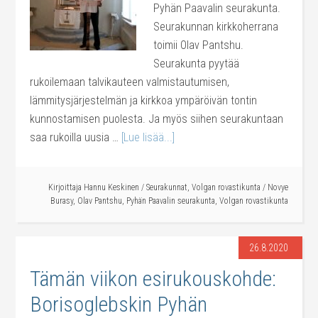
Pyhän Paavalin seurakunta.
Seurakunnan kirkkoherrana
toimii Olav Pantshu.
Seurakunta pyytää
rukoilemaan talvikauteen valmistautumisen,
lämmitysjärjestelmän ja kirkkoa ympäröivän tontin
kunnostamisen puolesta. Ja myös siihen seurakuntaan
saa rukoilla uusia …
[Lue lisää...]
Kirjoittaja
Hannu Keskinen
/
Seurakunnat
,
Volgan rovastikunta
/
Novye
Burasy
,
Olav Pantshu
,
Pyhän Paavalin seurakunta
,
Volgan rovastikunta
26.8.2020
Tämän viikon esirukouskohde:
Borisoglebskin Pyhän