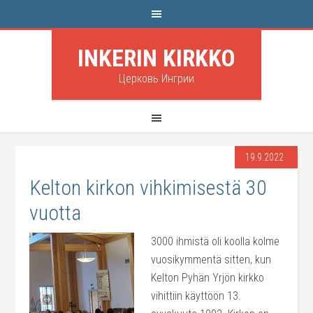
INKERIN KIRKKO
Церковь Ингрии
19.9.2022
Kelton kirkon vihkimisestä 30
vuotta
3000 ihmistä oli koolla kolme
vuosikymmentä sitten, kun
Kelton Pyhän Yrjön kirkko
vihittiin käyttöön 13.