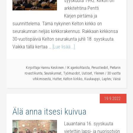
syyskuuta 1992. Kirkon on
arkkitehtina Pentti
Kärjen piirtämä ja
suunnittelema. Tämä nykyinen Kelton kirkko on
seurakunnan neljäs kirkkorakennus. Rakkaan kirkkonsa
30-vuotispäiviä Kelton seurakunta juhli 18. syyskuuta.
Vaikka tällä kertaa …
[Lue lisää...]
Kirjoittaja
Hannu Keskinen
/
IK ajankohtaista
,
Perustiedot
,
Pietarin
rovastikunta
,
Seurakunnat
,
Työmuodot
,
Uutiset
,
Yleinen
/
30 vuotta
vihkimisestä
,
Hutter
,
Kelton kirkko
,
Kuukauppi
,
Laptev
,
Väisä
19.9.2022
Älä anna itsesi kuivua
Lauantaina 16. syyskuuta
vietettiin lapsi- ja nuorisotyön