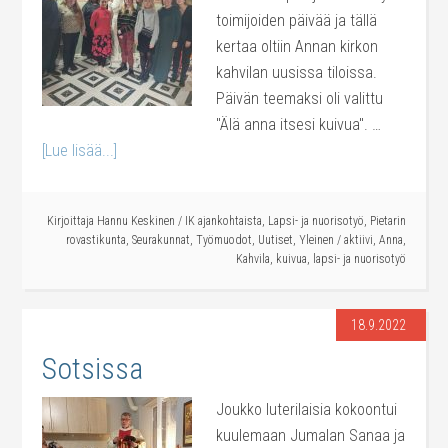
toimijoiden päivää ja tällä
kertaa oltiin Annan kirkon
kahvilan uusissa tiloissa.
Päivän teemaksi oli valittu
"Älä anna itsesi kuivua". …
[Lue lisää...]
Kirjoittaja
Hannu Keskinen
/
IK ajankohtaista
,
Lapsi- ja nuorisotyö
,
Pietarin
rovastikunta
,
Seurakunnat
,
Työmuodot
,
Uutiset
,
Yleinen
/
aktiivi
,
Anna
,
Kahvila
,
kuivua
,
lapsi- ja nuorisotyö
18.9.2022
Sotsissa
Joukko luterilaisia kokoontui
kuulemaan Jumalan Sanaa ja