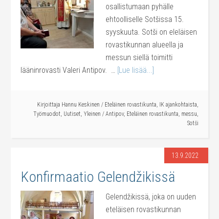
osallistumaan pyhälle
ehtoolliselle Sotšissa 15.
syyskuuta. Sotši on eleläisen
rovastikunnan alueella ja
messun siellä toimitti
lääninrovasti Valeri Antipov. …
[Lue lisää...]
Kirjoittaja
Hannu Keskinen
/
Eteläinen rovastikunta
,
IK ajankohtaista
,
Työmuodot
,
Uutiset
,
Yleinen
/
Antipov
,
Eteläinen rovastikunta
,
messu
,
Sotši
13.9.2022
Konfirmaatio Gelendžikissä
Gelendžikissä, joka on uuden
eteläisen rovastikunnan