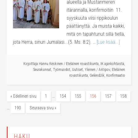
alueella ja Mustanmeren
itärannalla, konfirmoitiin 11.
syyskuuta viisi rippikoulun
päättänyttä. Ja muista kaikki,
mitä on tapahtunut sillä tiellä,
jota Herra, sinun Jumalasi...(5. Ms. 8:2). …
[Lue lisää...]
Kirjoittaja
Hannu Keskinen
/
Eteläinen rovastikunta
,
IK ajankohtaista
,
Seurakunnat
,
Työmuodot
,
Uutiset
,
Yleinen
/
Antipov
,
Eteläinen
rovastikunta
,
Gelendžik
,
Konfirmaatio
…
« Edellinen sivu
1
154
155
156
157
158
…
190
Seuraava sivu »
HAKU