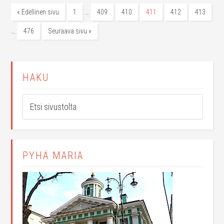
…
« Edellinen sivu
1
409
410
411
412
413
…
476
Seuraava sivu »
HAKU
PYHÄ MARIA