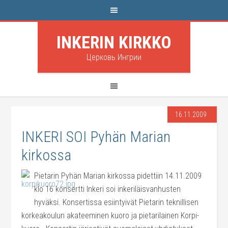
INKERIN KIRKKO
Церковь Ингрии
16.11.2009
INKERI SOI Pyhän Marian
kirkossa
Pietarin Pyhän Marian kirkossa pidettiin 14.11.2009
klo 16 konsertti Inkeri soi inkeriläisvanhusten
hyväksi. Konsertissa esiintyivät Pietarin teknillisen
korkeakoulun akateeminen kuoro ja pietarilainen Korpi-