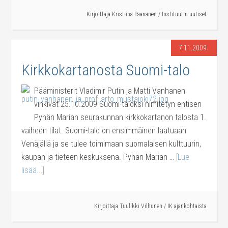
Kirjoittaja
Kristiina Paananen
/
Instituutin uutiset
7.11.2009
Kirkkokartanosta Suomi-talo
Pääministerit Vladimir Putin ja Matti Vanhanen
vihkivät 25.10.2009 Suomi-taloksi nimitetyn entisen
Pyhän Marian seurakunnan kirkkokartanon talosta 1.
vaiheen tilat. Suomi-talo on ensimmäinen laatuaan
Venäjällä ja se tulee toimimaan suomalaisen kulttuurin,
kaupan ja tieteen keskuksena. Pyhän Marian …
[Lue
lisää...]
Kirjoittaja
Tuulikki Vilhunen
/
IK ajankohtaista