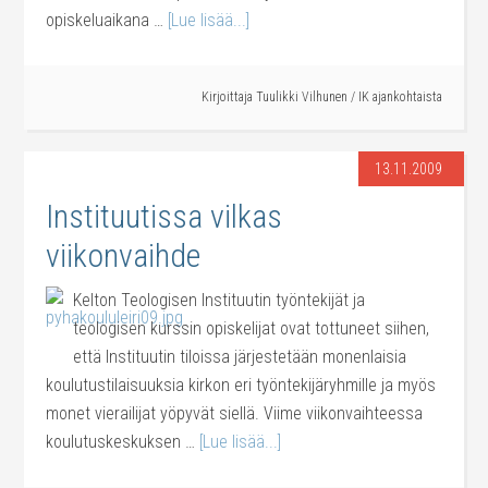
opiskeluaikana …
[Lue lisää...]
Kirjoittaja
Tuulikki Vilhunen
/
IK ajankohtaista
13.11.2009
Instituutissa vilkas
viikonvaihde
Kelton Teologisen Instituutin työntekijät ja
teologisen kurssin opiskelijat ovat tottuneet siihen,
että Instituutin tiloissa järjestetään monenlaisia
koulutustilaisuuksia kirkon eri työntekijäryhmille ja myös
monet vierailijat yöpyvät siellä. Viime viikonvaihteessa
koulutuskeskuksen …
[Lue lisää...]