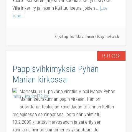
kuoro. Konsertin järjestivät suomalaiset yhdistykset
Villa Inkeri ry ja Inkerin Kulttuuriseura, joiden …
[Lue
lisää...]
Kirjoittaja
Tuulikki Vilhunen
/
IK ajankohtaista
16.11.2009
Pappisvihkimyksiä Pyhän
Marian kirkossa
Marraskuun 1. päivänä vihittiin Mihail Ivanov Pyhän
Marian seurakunnan papin virkaan. Hän on
suorittanut teologian kandidaatin tutkinnon Kelton
teologisessa seminaarissa, josta hän valmistui
13.2.2009 kiitettävin arvosanoin ja sai erityisen
kunniamaininnan opintomenestyksestään. Jo