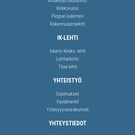
Asiakirjat/lausunnot
Kirkkovuosi
Piispan kalenteri
Rakennusprojektit
IK-LEHTI
Inkerin Kirkko -lehti
Lehtiarkisto
Tilaa lehti
YHTEISTYÖ
Sopimukset
Väylämerkit
Ystävyysseurakunnat
YHTEYSTIEDOT