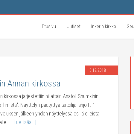
Etusivu
Uutiset
Inkerin kirkko
Seu
5.12.2018
hän Annan kirkossa
 kirkossa järjestettiin hiljattain Anatoli Shumkinin
ihmistä". Näyttelyn päätyttyä taiteilija lahjoitti 1.
veluksen jälkeen yhden näyttelyssä esillä olleista
alle. …
[Lue lisää...]