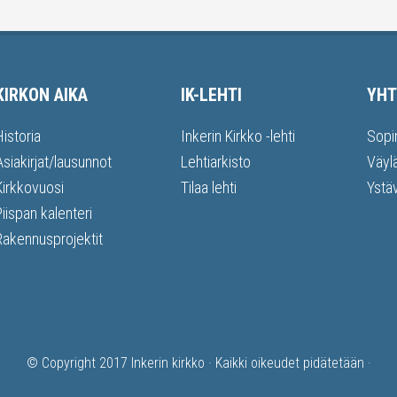
KIRKON AIKA
IK-LEHTI
YHT
Historia
Inkerin Kirkko -lehti
Sopi
Asiakirjat/lausunnot
Lehtiarkisto
Väyl
Kirkkovuosi
Tilaa lehti
Ystä
Piispan kalenteri
Rakennusprojektit
© Copyright 2017
Inkerin kirkko
· Kaikki oikeudet pidätetään ·