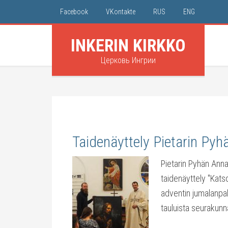
Facebook
VKontakte
RUS
ENG
INKERIN KIRKKO
Церковь Ингрии
Taidenäyttely Pietarin Py
Pietarin Pyhän Annan
taidenäyttely "Katso 
adventin jumalanpal
tauluista seurakunn