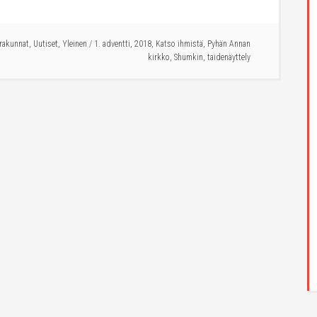
rakunnat
,
Uutiset
,
Yleinen
/
1. adventti
,
2018
,
Katso ihmistä
,
Pyhän Annan
kirkko
,
Shumkin
,
taidenäyttely