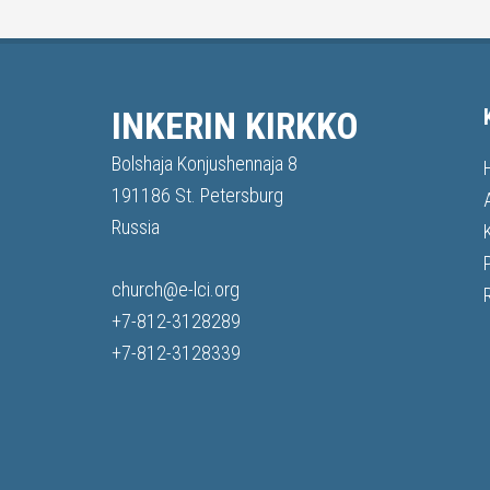
INKERIN KIRKKO
Bolshaja Konjushennaja 8
191186 St. Petersburg
Russia
church@e-lci.org
+7-812-3128289
+7-812-3128339