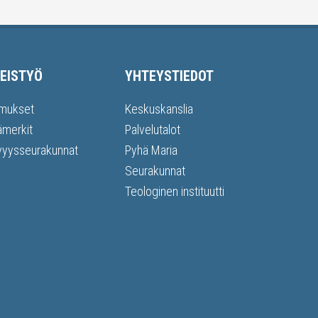
EISTYÖ
YHTEYSTIEDOT
mukset
Keskuskanslia
ämerkit
Palvelutalot
vyysseurakunnat
Pyhä Maria
Seurakunnat
Teologinen instituutti