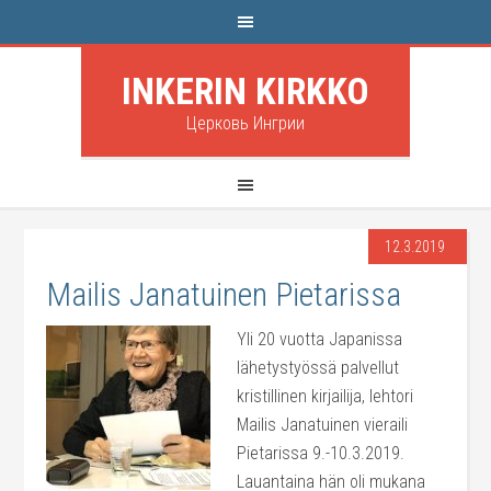
INKERIN KIRKKO
Церковь Ингрии
12.3.2019
Mailis Janatuinen Pietarissa
Yli 20 vuotta Japanissa
lähetystyössä palvellut
kristillinen kirjailija, lehtori
Mailis Janatuinen vieraili
Pietarissa 9.-10.3.2019.
Lauantaina hän oli mukana