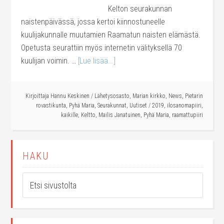
Kelton seurakunnan
naistenpäivässä, jossa kertoi kiinnostuneelle
kuulijakunnalle muutamien Raamatun naisten elämästä.
Opetusta seurattiin myös internetin välityksellä 70
kuulijan voimin. …
[Lue lisää...]
Kirjoittaja
Hannu Keskinen
/
Lähetysosasto
,
Marian kirkko
,
News
,
Pietarin
rovastikunta
,
Pyhä Maria
,
Seurakunnat
,
Uutiset
/
2019
,
ilosanomapiiri
,
kaikille
,
Keltto
,
Mailis Janatuinen
,
Pyhä Maria
,
raamattupiiri
HAKU