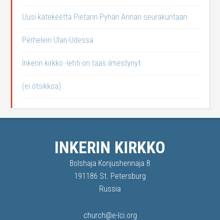
Uusi katekeetta Pietarin Pyhän Annan seurakuntaan
Perheleiri Ulan-Udessa
Inkerin kirkko -lehti on taas ilmestynyt
(ei otsikkoa)
INKERIN KIRKKO
Bolshaja Konjushennaja 8
191186 St. Petersburg
Russia
church@e-lci.org