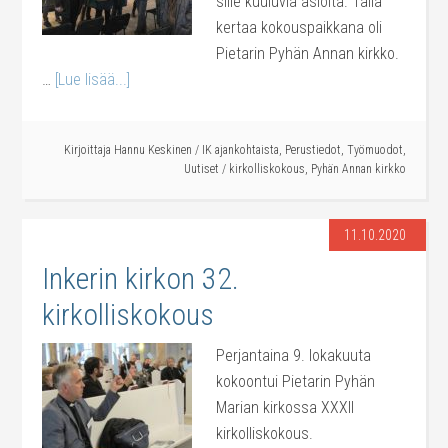
sille kuuluvia asioita. Tällä
kertaa kokouspaikkana oli
Pietarin Pyhän Annan kirkko.
…
[Lue lisää...]
Kirjoittaja
Hannu Keskinen
/
IK ajankohtaista
,
Perustiedot
,
Työmuodot
,
Uutiset
/
kirkolliskokous
,
Pyhän Annan kirkko
11.10.2020
Inkerin kirkon 32.
kirkolliskokous
Perjantaina 9. lokakuuta
kokoontui Pietarin Pyhän
Marian kirkossa XXXII
kirkolliskokous.