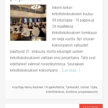
Inkerin kirkon
kirkolliskokoukseen kuuluu
34 edustajaa - 10 pappia ja
24 maallikkoa.
Kirkolliskokouksen toimikausi
on neljä vuotta. Nyt istuvan
kokoonpanon valtuudet
päättyvät 31. elokuuta, mutta edustajat uuteen
kirkolliskokoukseen valitaan ensi perjantaina. Tätä ovat
edeltäneet valinnat rovastikunnissa. Seuraavan
kirkolliskokouksen kokoonpano …
[Lue lisää...]
Kirjoittaja
Hannu Keskinen
/
IK ajankohtaista
,
Työmuodot
,
Uutiset
/
Dyba
,
kirkolliskokous
,
Korobova
,
piispanneuvosto
17.12.2019