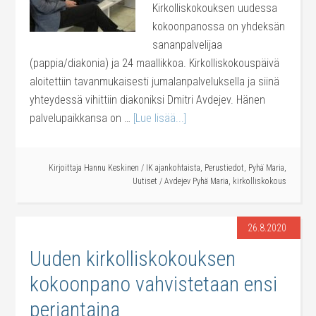
Kirkolliskokouksen uudessa
kokoonpanossa on yhdeksän
sananpalvelijaa
(pappia/diakonia) ja 24 maallikkoa. Kirkolliskokouspäivä
aloitettiin tavanmukaisesti jumalanpalveluksella ja siinä
yhteydessä vihittiin diakoniksi Dmitri Avdejev. Hänen
palvelupaikkansa on …
[Lue lisää...]
Kirjoittaja
Hannu Keskinen
/
IK ajankohtaista
,
Perustiedot
,
Pyhä Maria
,
Uutiset
/
Avdejev Pyhä Maria
,
kirkolliskokous
26.8.2020
Uuden kirkolliskokouksen
kokoonpano vahvistetaan ensi
perjantaina