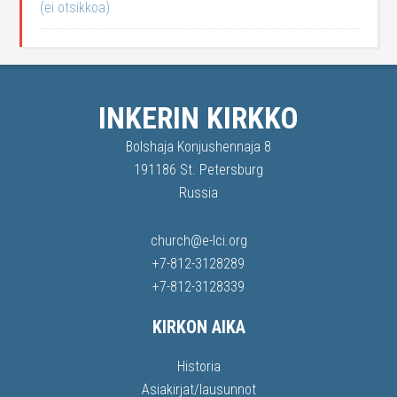
(ei otsikkoa)
INKERIN KIRKKO
Bolshaja Konjushennaja 8
191186 St. Petersburg
Russia
church@e-lci.org
+7-812-3128289
+7-812-3128339
KIRKON AIKA
Historia
Asiakirjat/lausunnot