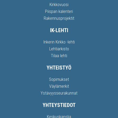
Kirkkovuosi
Piispan kalenteri
Rakennusprojektit
IK-LEHTI
Inkerin Kirkko -lehti
Lehtiarkisto
Tilaa lehti
YHTEISTYÖ
Sopimukset
Väylämerkit
Ystävyysseurakunnat
YHTEYSTIEDOT
Keskuskanslia