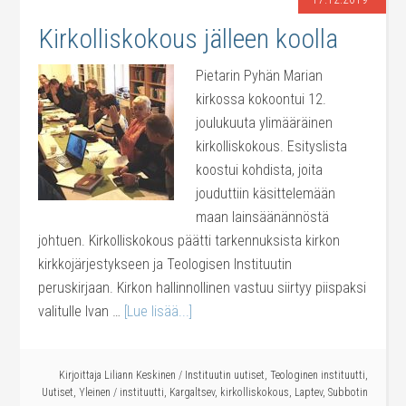
Kirkolliskokous jälleen koolla
Pietarin Pyhän Marian
kirkossa kokoontui 12.
joulukuuta ylimääräinen
kirkolliskokous. Esityslista
koostui kohdista, joita
jouduttiin käsittelemään
maan lainsäänännöstä
johtuen. Kirkolliskokous päätti tarkennuksista kirkon
kirkkojärjestykseen ja Teologisen Instituutin
peruskirjaan. Kirkon hallinnollinen vastuu siirtyy piispaksi
valitulle Ivan …
[Lue lisää...]
Kirjoittaja
Liliann Keskinen
/
Instituutin uutiset
,
Teologinen instituutti
,
Uutiset
,
Yleinen
/
instituutti
,
Kargaltsev
,
kirkolliskokous
,
Laptev
,
Subbotin