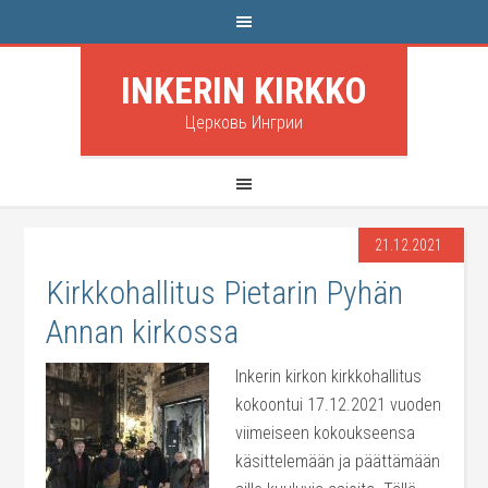
INKERIN KIRKKO
Церковь Ингрии
21.12.2021
Kirkkohallitus Pietarin Pyhän
Annan kirkossa
Inkerin kirkon kirkkohallitus
kokoontui 17.12.2021 vuoden
viimeiseen kokoukseensa
käsittelemään ja päättämään