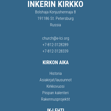
INKERIN KIRKKO
Bolshaja Konjushennaja 8
191186 St. Petersburg
Russia
church@e-lci.org
+7-812-3128289
+7-812-3128339
KIRKON AIKA
Historia
Asiakirjat/lausunnot
Kirkkovuosi
Piispan kalenteri
Rakennusprojektit
IK-LEHTI