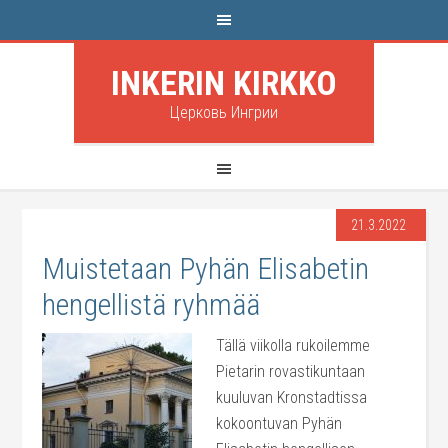
INKERIN KIRKKO
Церковь Ингрии
21.3.2022
Muistetaan Pyhän Elisabetin
hengellistä ryhmää
Tällä viikolla rukoilemme
Pietarin rovastikuntaan
kuuluvan Kronstadtissa
kokoontuvan Pyhän