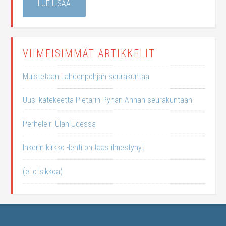
LUE LISÄÄ
VIIMEISIMMÄT ARTIKKELIT
Muistetaan Lahdenpohjan seurakuntaa
Uusi katekeetta Pietarin Pyhän Annan seurakuntaan
Perheleiri Ulan-Udessa
Inkerin kirkko -lehti on taas ilmestynyt
(ei otsikkoa)