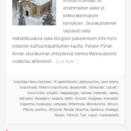
ihmisiä ottamaan se
ensimmäinen askel yli
kirkkorakennuksen
kynnyksen. Seurakuntamme
tarjoavat näitä
mahdollisuuksia sekä liturgisen palvelemisen että myös
erilaisten kulttuuritapahtumien kautta. Pietarin Pyhän
Annan seurakunnan yhteydessä toimiva Manna-järjestö
osallistuu aktiivisesti …
[Lue lisää...]
Kirjoittaja
Hannu Keskinen
/
IK ajankohtaista
,
Lähetysuutisia
,
Länsi-Inkerin
rovastikunta
,
Pietarin rovastikunta
,
Seurakunnat
,
Työmuodot
,
Uutiset
/
Avoin kirkko -projekti
,
Haapakangas
,
Hatsina
,
Hietamäki
,
Jaama
,
Käkisalmi
,
Kanneljärvi
,
Kaukola
,
Keltto
,
Koivisto
,
Kolppana
,
Kronstadt
,
Kupanitsa
,
Kuukauppi
,
Lempaala
,
Mihalitsyna
,
Moloskovitsa
,
Narvusi
,
Pikkola
,
pushkin
,
QR-koodi
,
Räisälä
,
Skuoritsa
,
Spankova
,
strategia
,
Terijoki
,
Toksova
,
Tryö
,
Viipuri
,
Vuoksenranta