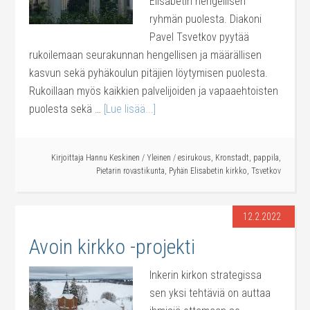
Elisabetin hengellisen
ryhmän puolesta. Diakoni
Pavel Tsvetkov pyytää
rukoilemaan seurakunnan hengellisen ja määrällisen
kasvun sekä pyhäkoulun pitäjien löytymisen puolesta.
Rukoillaan myös kaikkien palvelijoiden ja vapaaehtoisten
puolesta sekä …
[Lue lisää...]
Kirjoittaja
Hannu Keskinen
/
Yleinen
/
esirukous
,
Kronstadt
,
pappila
,
Pietarin rovastikunta
,
Pyhän Elisabetin kirkko
,
Tsvetkov
12.2.2022
Avoin kirkko -projekti
Inkerin kirkon strategissa
sen yksi tehtäviä on auttaa