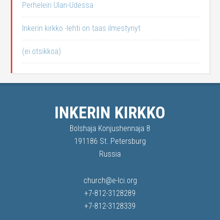
Perheleiri Ulan-Udessa
Inkerin kirkko -lehti on taas ilmestynyt
(ei otsikkoa)
INKERIN KIRKKO
Bolshaja Konjushennaja 8
191186 St. Petersburg
Russia
church@e-lci.org
+7-812-3128289
+7-812-3128339