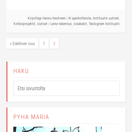
Kirjoittaja
Hannu Keskinen
/
IK ajankohtaista
,
Instituutin uutiset
,
Kirkkoprojektit
,
Uutiset
/
Leino-rakennus
,
sisäkatot
,
Teologinen Instituutti
« Edellinen sivu
1
2
HAKU
PYHÄ MARIA