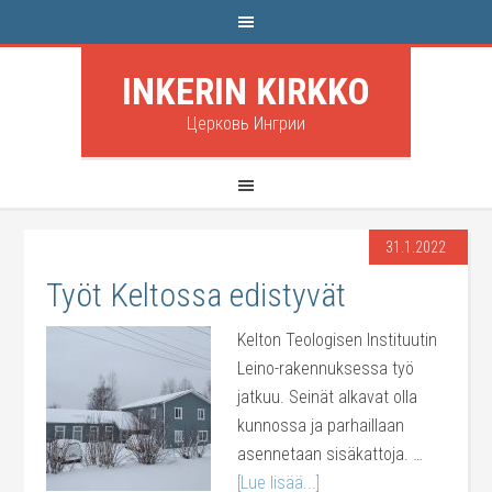
INKERIN KIRKKO
Церковь Ингрии
31.1.2022
Työt Keltossa edistyvät
Kelton Teologisen Instituutin
Leino-rakennuksessa työ
jatkuu. Seinät alkavat olla
kunnossa ja parhaillaan
asennetaan sisäkattoja. …
[Lue lisää...]