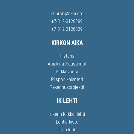
church@e-lci.org
+7-812-3128289
+7-812-3128339
KIRKON AIKA
Historia
Asiakirjat/lausunnot
Kirkkovuosi
Piispan kalenteri
Rakennusprojektit
IK-LEHTI
Inkerin Kirkko -lehti
Lehtiarkisto
Tilaa lehti