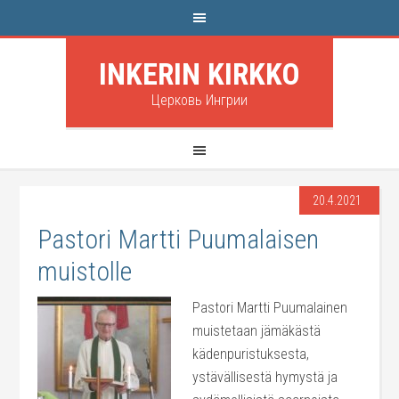
INKERIN KIRKKO
Церковь Ингрии
20.4.2021
Pastori Martti Puumalaisen
muistolle
Pastori Martti Puumalainen
muistetaan jämäkästä
kädenpuristuksesta,
ystävällisestä hymystä ja