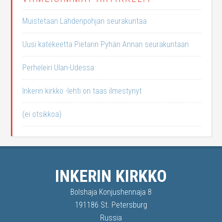
Muistetaan Lahdenpohjan seurakuntaa
Uusi katekeetta Pietarin Pyhän Annan seurakuntaan
Perheleiri Ulan-Udessa
Inkerin kirkko -lehti on taas ilmestynyt
(ei otsikkoa)
INKERIN KIRKKO
Bolshaja Konjushennaja 8
191186 St. Petersburg
Russia