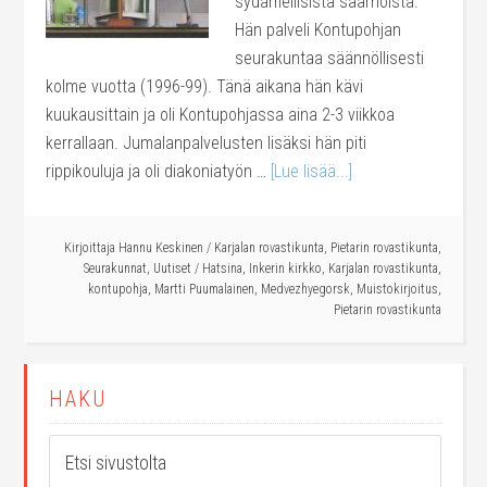
sydämellisistä saarnoista.
Hän palveli Kontupohjan
seurakuntaa säännöllisesti
kolme vuotta (1996-99). Tänä aikana hän kävi
kuukausittain ja oli Kontupohjassa aina 2-3 viikkoa
kerrallaan. Jumalanpalvelusten lisäksi hän piti
rippikouluja ja oli diakoniatyön …
[Lue lisää...]
Kirjoittaja
Hannu Keskinen
/
Karjalan rovastikunta
,
Pietarin rovastikunta
,
Seurakunnat
,
Uutiset
/
Hatsina
,
Inkerin kirkko
,
Karjalan rovastikunta
,
kontupohja
,
Martti Puumalainen
,
Medvezhyegorsk
,
Muistokirjoitus
,
Pietarin rovastikunta
HAKU